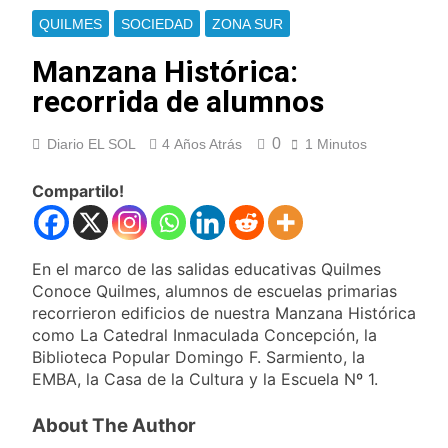
Berazategui y
Se notificaron 21
QUILMES
SOCIEDAD
ZONA SUR
Quilmes
nuevos casos de la
fiebre chikungunya en
Manzana Histórica:
17 Horas Atrás
el país
Las vacaciones de
recorrida de alumnos
invierno se
disfrutaron en
18 Horas Atrás
familia
0
Diario EL SOL
4 Años Atrás
1 Minutos
Berazategui será
sede del Festival de
Cine de la India 2026
Compartilo!
19 Horas Atrás
con entrada libre y
Vozinha fue
gratuita
presentado como
nuevo refuerzo de
20 Horas Atrás
En el marco de las salidas educativas Quilmes
Colo Colo y promete
Los bonos y ADR
Conoce Quilmes, alumnos de escuelas primarias
dar pelea por el arco
argentinos cerraron
recorrieron edificios de nuestra Manzana Histórica
en baja y el riesgo
21 Horas Atrás
como La Catedral Inmaculada Concepción, la
país volvió a subir
Argentina respondió
Biblioteca Popular Domingo F. Sarmiento, la
a Brasil tras la rebaja
EMBA, la Casa de la Cultura y la Escuela Nº 1.
diplomática y
22 Horas Atrás
atribuyó la medida a
Cómo estará el clima
About The Author
diferencias
en Buenos Aires este
ideológicas