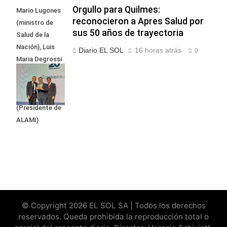
Orgullo para Quilmes:
Mario Lugones
reconocieron a Apres Salud por
(ministro de
sus 50 años de trayectoria
Salud de la
Nación), Luis
Diario EL SOL
16 horas atrás
0
Maria Degrossi
(Presidente de
Apres Salud) y
Cristian Mazza
(Presidente de
ALAMI)
© Copyright 2026 EL SOL SA | Todos los derechos
reservados. Queda prohibida la reproducción total o