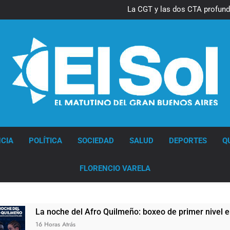
La CGT y las dos CTA profund
lucha con nuevas marchas cont
Diario EL SOL
CIA
POLÍTICA
SOCIEDAD
SALUD
DEPORTES
Q
FLORENCIO VARELA
noche del Afro Quilmeño: boxeo de primer nivel en la sede de
oras Atrás