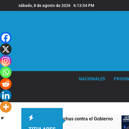
Saltar
sábado, 8 de agosto de 2026
6:13:05 PM
al
contenido
NACIONALES
PROVIN
ha con nuevas marchas contra el Gobierno
La 
16 H