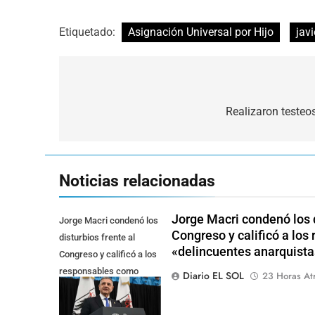
Etiquetado:
Asignación Universal por Hijo
javi
Navegación
de
Realizaron testeo
entradas
Noticias relacionadas
Jorge Macri condenó los d
Jorge Macri condenó los
Congreso y calificó a lo
disturbios frente al
«delincuentes anarquista
Congreso y calificó a los
responsables como
Diario EL SOL
23 Horas At
"delincuentes
anarquistas"