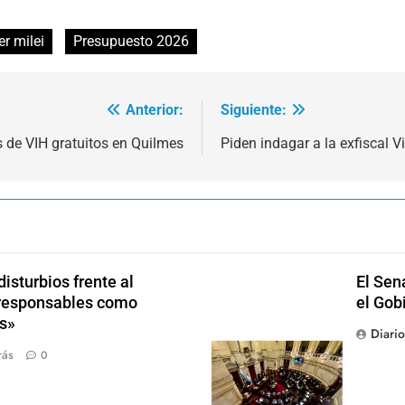
er milei
Presupuesto 2026
Anterior:
Siguiente:
s de VIH gratuitos en Quilmes
Piden indagar a la exfiscal 
isturbios frente al
El Sen
s responsables como
el Gob
s»
Diari
rás
0