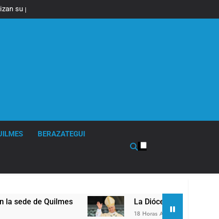
izan su plan de
ra el Gobierno
UILMES
BERAZATEGUI
 Quilmes
La Diócesis de Quilmes celebró la vis
18 Horas Atrás