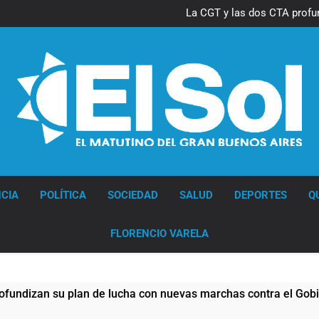
Thiago Medina 
La CGT y las dos CTA profu
Thiago Medina 
La CGT y las dos CTA profu
Diario EL SOL
CIA
POLÍTICA
SOCIEDAD
SALUD
DEPORTES
Q
FLORENCIO VARELA
ucha con nuevas marchas contra el Gobierno
L
17