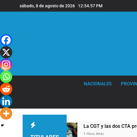
Saltar
sábado, 8 de agosto de 2026
12:54:59 PM
al
contenido
NACIONALES
PROVIN
La CGT y las dos CTA profundizan su plan de l
1 Hora Atrás