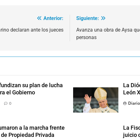
Anterior:
Siguiente:
rino declaran ante los jueces
Avanza una obra de Aysa que
personas
fundizan su plan de lucha
La Dió
ra el Gobierno
León X
Diari
0
sumaron a la marcha frente
La Fis
y de Propiedad Privada
juicio 