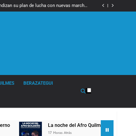
fue imputado formalmente por abuso sexual
ndizan su plan de lucha con nuevas marchas
contra el Gobierno
fue imputado formalmente por abuso sexual
ndizan su plan de lucha con nuevas marchas
contra el Gobierno
UILMES
BERAZATEGUI
a noche del Afro Quilmeño: boxeo de primer nivel en la sede d
 Horas Atrás