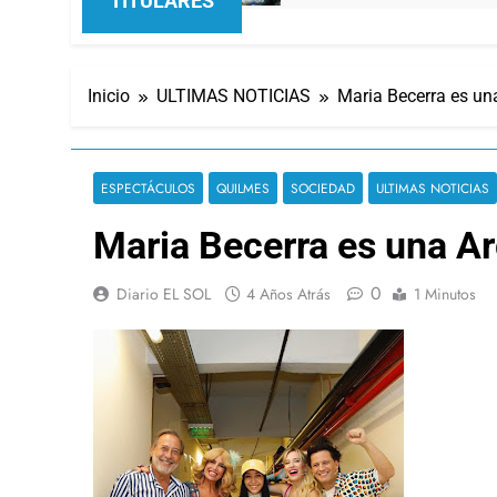
TITULARES
Inicio
ULTIMAS NOTICIAS
Maria Becerra es u
ESPECTÁCULOS
QUILMES
SOCIEDAD
ULTIMAS NOTICIAS
Maria Becerra es una A
0
Diario EL SOL
4 Años Atrás
1 Minutos