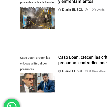
y enfrentamientos
protesta contra la Ley de
Propiedad Privada: hubo
Diario EL SOL
1 Día Atrás
detenidos y
enfrentamientos
Caso Loan: crecen las crít
Caso Loan: crecen las
presuntas contradicciones
críticas al fiscal por
presuntas
Diario EL SOL
3 Días Atrás
contradicciones en la
investigación