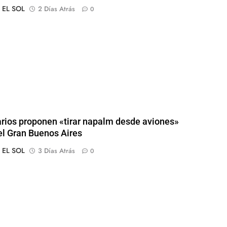
o EL SOL
2 Días Atrás
0
arios proponen «tirar napalm desde aviones»
el Gran Buenos Aires
o EL SOL
3 Días Atrás
0