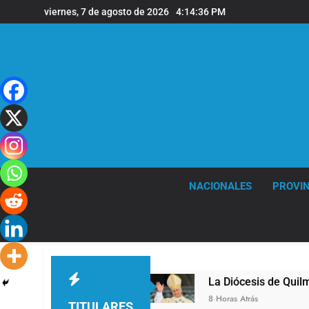
Saltar
viernes, 7 de agosto de 2026
4:14:37 PM
al
contenido
NACIONALES
PROVIN
uilmes
La Diócesis de Quilmes celebró la visit
8 Horas Atrás
TITULARES