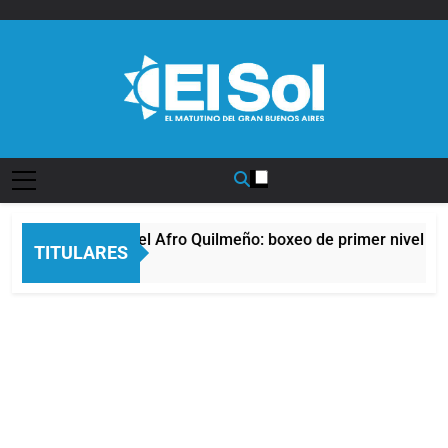
Saltar
al
contenido
Diario EL SOL
La noche del Afro Quilmeño: boxeo de primer nivel en 
TITULARES
12 Horas Atrás