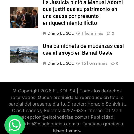
La Justicia pidió a Manuel Adorni
que justifique su patrimonio en
una causa por presunto
enriquecimiento ilícito
Diario EL SOL
1 hora atrás
0
Una camioneta de mudanzas casi
cae al arroyo en Bernal Oeste
Diario EL SOL
15 horas atrás
0
© Copyright 2026 EL SOL SA | Todos los derechos
reservados. Queda prohibida la reproducción total o
parcial del presente diario. Director: Horacio Schivintt.
Clasificados y Edictos: 4257-6325 Interno 101 Mail:
recepcion@elsolnoticias.com.ar Publicidad:
publicidad@elsolnoticias.com.ar Funciona gracias a
.
BlazeThemes