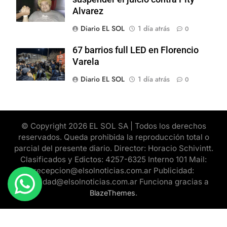
Alvarez
Diario EL SOL
1 día atrás
0
67 barrios full LED en Florencio
Varela
Diario EL SOL
1 día atrás
0
© Copyright 2026 EL SOL SA | Todos los derechos
reservados. Queda prohibida la reproducción total o
parcial del presente diario. Director: Horacio Schivintt.
Clasificados y Edictos: 4257-6325 Interno 101 Mail:
recepcion@elsolnoticias.com.ar Publicidad:
publicidad@elsolnoticias.com.ar Funciona gracias a
.
BlazeThemes