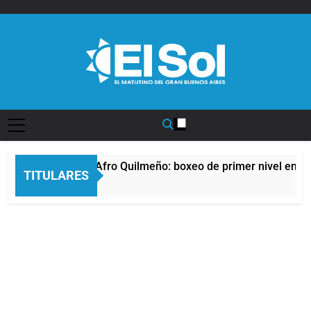
Saltar
al
contenido
Diario EL SOL
La noche del Afro Quilmeño: boxeo de primer nivel en la 
TITULARES
8 Horas Atrás