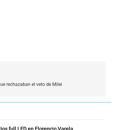
que rechazaban el veto de Milei
rios full LED en Florencio Varela