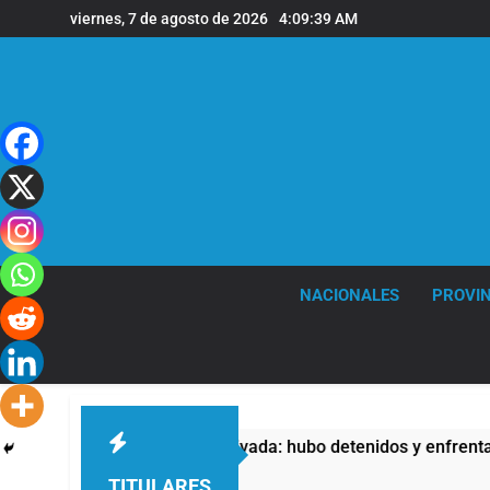
Saltar
viernes, 7 de agosto de 2026
4:09:39 AM
al
contenido
NACIONALES
PROVIN
la Ley de Propiedad Privada: hubo detenidos y enfrentamientos
TITULARES