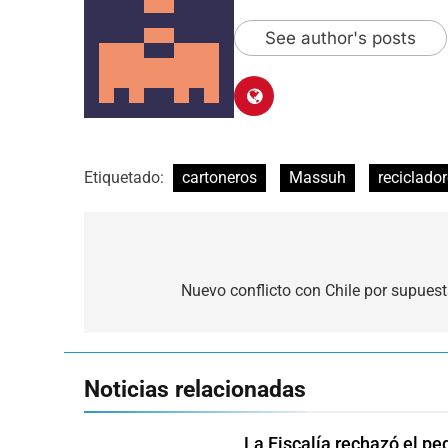
See author's posts
Etiquetado:
cartoneros
Massuh
reciclado
Navegación
de
Nuevo conflicto con Chile por supuest
entradas
Noticias relacionadas
La Fiscalía rechazó el pe