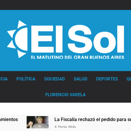
Diario EL SOL
CIA
POLÍTICA
SOCIEDAD
SALUD
DEPORTES
Q
FLORENCIO VARELA
La Fiscalía rechazó el pedido para suspender e
4 Horas Atrás