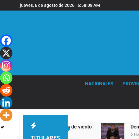
Saltar
jueves, 6 de agosto de 2026
6:58:09 AM
al
contenido
NACIONALES
PROVIN
eras y fuertes ráfagas de viento
Denunciaron
6 Horas Atrás
TITULARES