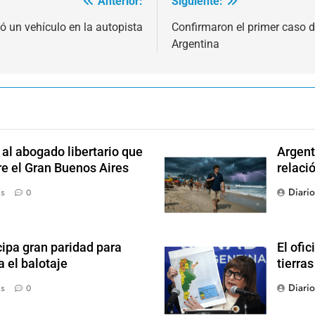
Anterior:
Siguiente:
ó un vehículo en la autopista
Confirmaron el primer caso d
Argentina
l abogado libertario que
Argent
re el Gran Buenos Aires
relaci
Diari
ás
0
ipa gran paridad para
El ofic
 el balotaje
tierras
Diari
ás
0