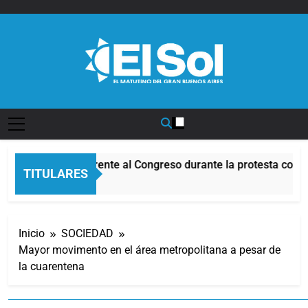
Saltar
al
contenido
Diario EL SOL
Incidentes frente al Congreso durante la protesta contr
TITULARES
3 Horas Atrás
Inicio
SOCIEDAD
Mayor movimento en el área metropolitana a pesar de
la cuarentena