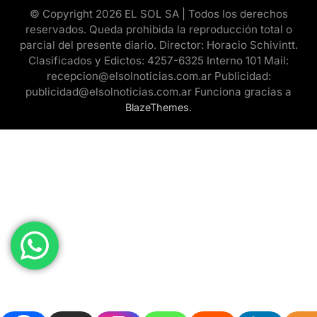
© Copyright 2026 EL SOL SA | Todos los derechos
reservados. Queda prohibida la reproducción total o
parcial del presente diario. Director: Horacio Schivintt.
Clasificados y Edictos: 4257-6325 Interno 101 Mail:
recepcion@elsolnoticias.com.ar Publicidad:
publicidad@elsolnoticias.com.ar Funciona gracias a
.
BlazeThemes