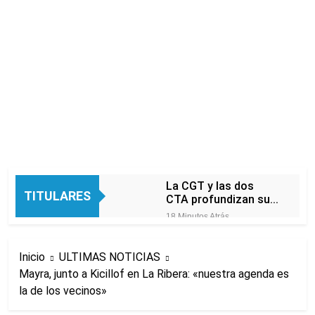
La CGT y las dos
TITULARES
CTA profundizan su
plan de lucha con
18 Minutos Atrás
nuevas marchas
La noche del Afro
contra el Gobierno
Quilmeño: boxeo de
Inicio
ULTIMAS NOTICIAS
primer nivel en la sede
16 Horas Atrás
de Quilmes
Mayra, junto a Kicillof en La Ribera: «nuestra agenda es
La Diócesis de
la de los vecinos»
Quilmes celebró la
visita del Papa León
18 Horas Atrás