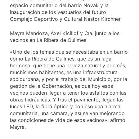
privada, pero el
1 Día Atrás
espacio comunitario del barrio Novak y la
Gobierno debió
Incidentes frente al
inauguración de los vestuarios del futuro
eliminar otro capítulo
Congreso durante la
Complejo Deportivo y Cultural Néstor Kirchner.
protesta contra la
1 Día Atrás
Ley de Propiedad
La Fiscalía rechazó el
Privada: hubo
Mayra Mendoza, Axel Kicillof y Cía. junto a los
pedido para
detenidos y
vecinos en La Ribera de Quilmes
suspender el juicio
1 Día Atrás
enfrentamientos
contra Pity Alvarez
67 barrios full LED en
«Uno de los temas que se necesitaba en un barrio
Florencio Varela
como La Ribera de Quilmes, que es un lugar
2 Días Atrás
hermoso, que tiene una belleza natural y además,
El temporal se
muchísimos habitantes, es una infraestructura
despide del AMBA:
sociourbana, y por el trabajo del Municipio, por la
cuándo dejará de
2 Días Atrás
gestión de la Gobernación, es que hoy esos
llover y llega una ola
Kicillof marchó
vecinos pueden llegar a tener los asfaltos con las
de frío con mínimas
contra la Ley de
obras hidráulicas. Y tras el pavimento, llegan las
cercanas a 1°C
Propiedad Privada de
2 Días Atrás
luces LED, la fibra óptica y con eso una alarma
Milei
Renunció el
comunitaria, una cámara, y así se van mejorando
subsecretario de
las condiciones de vida de esos vecinos», afirmó
Seguridad de
2 Días Atrás
Mayra.
Quilmes, Hernán
Candela Arizaga
Ocampo, tras la
confirmó que tuvo un