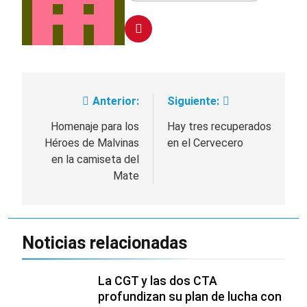
Anterior:
Siguiente:
Navegación
de
Homenaje para los
Hay tres recuperados
Héroes de Malvinas
en el Cervecero
entradas
en la camiseta del
Mate
Noticias relacionadas
La CGT y las dos CTA
profundizan su plan de lucha con