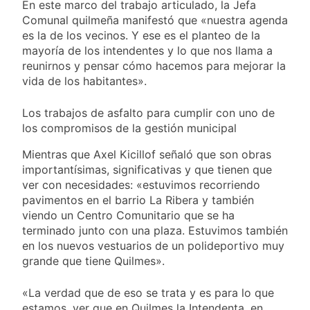
difusión de chats
En este marco del trabajo articulado, la Jefa
«brote psicótico» por
2 Días Atrás
privados
Comunal quilmeña manifestó que «nuestra agenda
consumo con
La Libertad Avanza
es la de los vecinos. Y ese es el planteo de la
Facundo Moyano
consiguió la mayoría
mayoría de los intendentes y lo que nos llama a
y rechazó el pedido
2 Días Atrás
reunirnos y pensar cómo hacemos para mejorar la
del peronismo de
Masiva movilización
vida de los habitantes».
girar el proyecto a
al Congreso contra el
comisión
proyecto oficial de
2 Días Atrás
Los trabajos de asfalto para cumplir con uno de
Ley de Propiedad
La Diócesis de
los compromisos de la gestión municipal
Privada
Quilmes celebra la
fiesta de San
2 Días Atrás
Mientras que Axel Kicillof señaló que son obras
Cayetano
importantísimas, significativas y que tienen que
ver con necesidades: «estuvimos recorriendo
pavimentos en el barrio La Ribera y también
viendo un Centro Comunitario que se ha
terminado junto con una plaza. Estuvimos también
en los nuevos vestuarios de un polideportivo muy
grande que tiene Quilmes».
«La verdad que de eso se trata y es para lo que
estamos, ver que en Quilmes la Intendenta, en