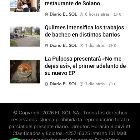
restaurante de Solano
Diario EL SOL
8 horas atrás
0
Quilmes intensifica los trabajos
de bacheo en distintos barrios
Diario EL SOL
1 día atrás
0
La Pulposa presentará «No me
dejes así», el primer adelanto de
su nuevo EP
Diario EL SOL
1 día atrás
0
© Copyright 2026 EL SOL SA | Todos los derechos
reservados. Queda prohibida la reproducción total o
parcial del presente diario. Director: Horacio Schivintt.
Clasificados y Edictos: 4257-6325 Interno 101 Mail: