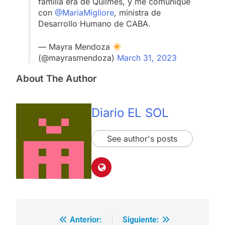
familia era de Quilmes, y me comuniqué
con
@MariaMigliore
, ministra de
Desarrollo Humano de CABA.
— Mayra Mendoza
(@mayrasmendoza)
March 31, 2023
About The Author
Diario EL SOL
See author's posts
Anterior:
Siguiente:
Navegación