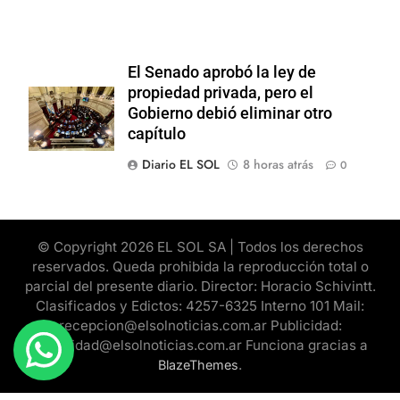
El Senado aprobó la ley de
propiedad privada, pero el
Gobierno debió eliminar otro
capítulo
Diario EL SOL
8 horas atrás
0
© Copyright 2026 EL SOL SA | Todos los derechos
reservados. Queda prohibida la reproducción total o
parcial del presente diario. Director: Horacio Schivintt.
Clasificados y Edictos: 4257-6325 Interno 101 Mail:
recepcion@elsolnoticias.com.ar Publicidad:
publicidad@elsolnoticias.com.ar Funciona gracias a
.
BlazeThemes