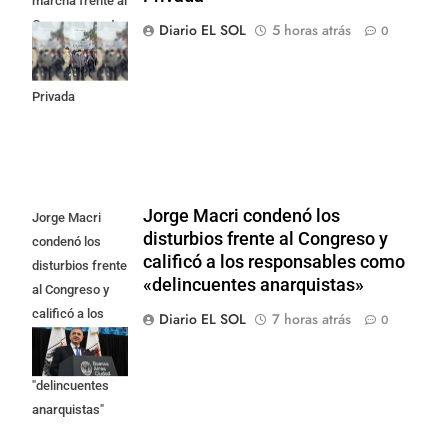
marcha frente al
Congreso contra
Diario EL SOL
5 horas atrás
0
la Ley de
Propiedad
Privada
Jorge Macri condenó los
Jorge Macri
disturbios frente al Congreso y
condenó los
calificó a los responsables como
disturbios frente
«delincuentes anarquistas»
al Congreso y
calificó a los
Diario EL SOL
7 horas atrás
0
responsables
como
"delincuentes
anarquistas"