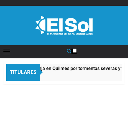
Saltar
al
contenido
Diario EL SOL
Alerta naranja en Quilmes por tormentas severas y fuert
TITULARES
5 Horas Atrás