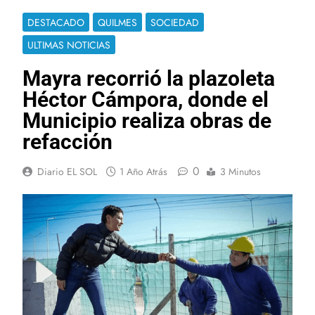
DESTACADO
QUILMES
SOCIEDAD
ULTIMAS NOTICIAS
Mayra recorrió la plazoleta
Héctor Cámpora, donde el
Municipio realiza obras de
refacción
0
Diario EL SOL
1 Año Atrás
3 Minutos