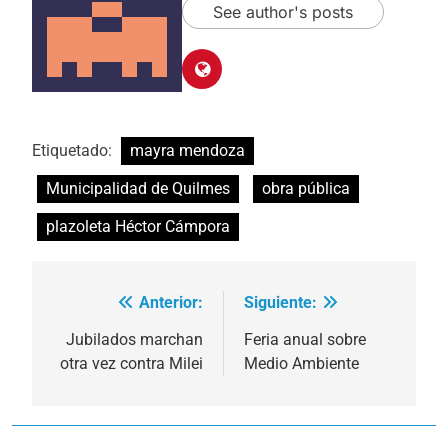
See author's posts
Etiquetado:
mayra mendoza
Municipalidad de Quilmes
obra pública
plazoleta Héctor Cámpora
Anterior:
Siguiente:
Navegación
de
Jubilados marchan
Feria anual sobre
otra vez contra Milei
Medio Ambiente
entradas