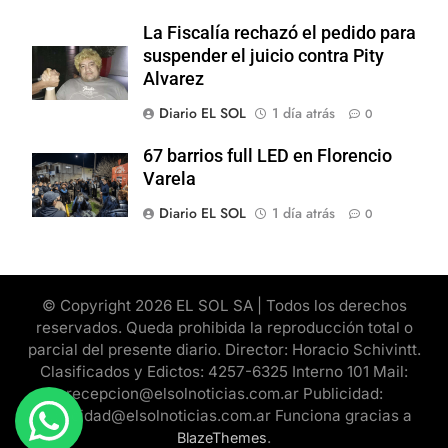
La Fiscalía rechazó el pedido para
suspender el juicio contra Pity
Alvarez
Diario EL SOL
1 día atrás
0
67 barrios full LED en Florencio
Varela
Diario EL SOL
1 día atrás
0
© Copyright 2026 EL SOL SA | Todos los derechos
reservados. Queda prohibida la reproducción total o
parcial del presente diario. Director: Horacio Schivintt.
Clasificados y Edictos: 4257-6325 Interno 101 Mail:
recepcion@elsolnoticias.com.ar Publicidad:
publicidad@elsolnoticias.com.ar Funciona gracias a
.
BlazeThemes