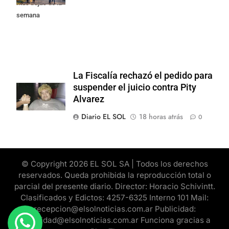
más bajas de la
semana
La Fiscalía rechazó el pedido para
suspender el juicio contra Pity
Alvarez
Diario EL SOL
18 horas atrás
0
© Copyright 2026 EL SOL SA | Todos los derechos
reservados. Queda prohibida la reproducción total o
parcial del presente diario. Director: Horacio Schivintt.
Clasificados y Edictos: 4257-6325 Interno 101 Mail:
recepcion@elsolnoticias.com.ar Publicidad:
publicidad@elsolnoticias.com.ar Funciona gracias a