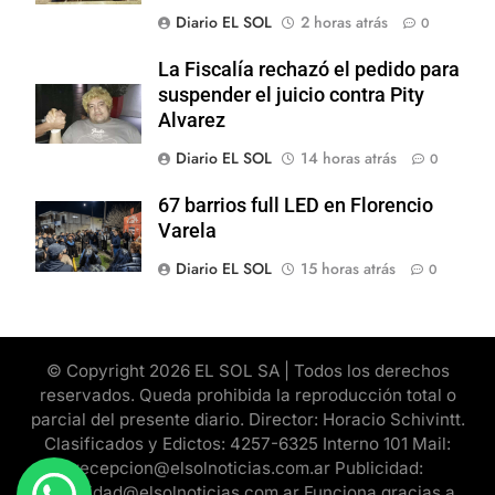
Diario EL SOL
2 horas atrás
0
La Fiscalía rechazó el pedido para
suspender el juicio contra Pity
Alvarez
Diario EL SOL
14 horas atrás
0
67 barrios full LED en Florencio
Varela
Diario EL SOL
15 horas atrás
0
© Copyright 2026 EL SOL SA | Todos los derechos
reservados. Queda prohibida la reproducción total o
parcial del presente diario. Director: Horacio Schivintt.
Clasificados y Edictos: 4257-6325 Interno 101 Mail:
recepcion@elsolnoticias.com.ar Publicidad:
publicidad@elsolnoticias.com.ar Funciona gracias a