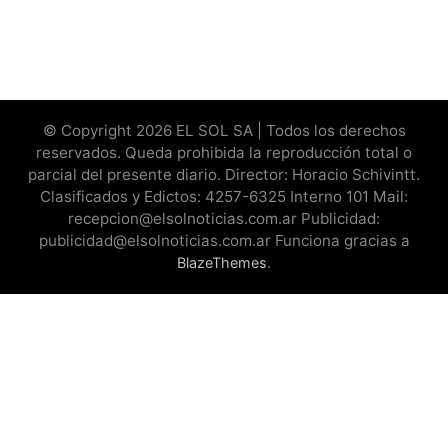
© Copyright 2026 EL SOL SA | Todos los derechos
reservados. Queda prohibida la reproducción total o
parcial del presente diario. Director: Horacio Schivintt.
Clasificados y Edictos: 4257-6325 Interno 101 Mail:
recepcion@elsolnoticias.com.ar Publicidad:
publicidad@elsolnoticias.com.ar Funciona gracias a
.
BlazeThemes