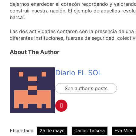
cercanas a 1°C
dejarnos enardecer el corazón recordando y valorando
Propiedad Privada de
2 Días Atrás
Milei
construir nuestra nación. El ejemplo de aquellos revo
Renunció el
barca”.
subsecretario de
Seguridad de
2 Días Atrás
Quilmes, Hernán
Las dos actividades contaron con la presencia de una g
Candela Arizaga
Ocampo, tras la
diferentes instituciones, fuerzas de seguridad, colecti
confirmó que tuvo un
difusión de chats
«brote psicótico» por
2 Días Atrás
privados
consumo con
About The Author
La Libertad Avanza
Facundo Moyano
consiguió la mayoría
y rechazó el pedido
2 Días Atrás
del peronismo de
Diario EL SOL
girar el proyecto a
comisión
See author's posts
Etiquetado:
25 de mayo
Carlos Tissera
Eva Mieri