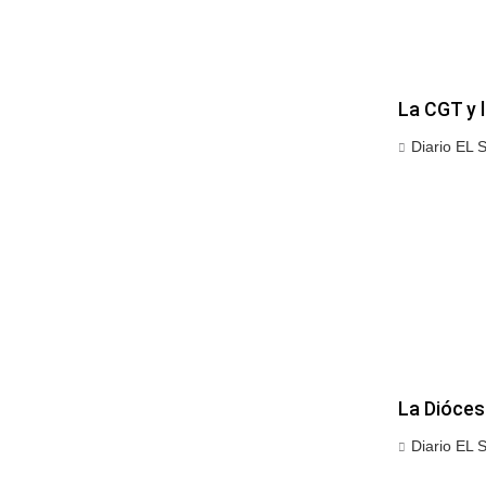
La CGT y 
Diario EL 
La Diócesi
Diario EL 