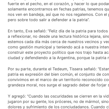
Aires: mejora el
1 Día Atrás
fuerte en el pecho, en el corazón, y hacer lo que pod
tiempo y llegan las
Día de San Cayetano:
solamente encontrarnos en fechas patrias, tenemos que
temperaturas más
por qué se celebra
bajas de la semana
nos ven en bandeja, así que no nos regalemos. Con el 
cada 7 de agosto y
1 Día Atrás
pero sobre todo salir a defender a la patria”.
qué representa para
El Senado aprobó la
los argentinos
ley de propiedad
En tanto, Eva señaló: “Feliz día de la patria para tod
privada, pero el
1 Día Atrás
a reflexionar, no desde una lectura histórica lejana, 
Gobierno debió
Incidentes frente al
estemos cada día más cerca de nuestros vecinos y veci
eliminar otro capítulo
Congreso durante la
como gestión municipal y teniendo acá a nuestra inten
protesta contra la
2 Días Atrás
construir este proyecto político que nos trajo hasta 
Ley de Propiedad
La Fiscalía rechazó el
ciudad y defendiendo a la Argentina, porque la patri
Privada: hubo
pedido para
detenidos y
suspender el juicio
2 Días Atrás
enfrentamientos
Por su parte, durante el Tedeum, Tissera señaló: “Est
contra Pity Alvarez
67 barrios full LED en
patria es expresión del bien común, el conjunto de con
Florencio Varela
convivimos en el marco de un territorio reconocido co
2 Días Atrás
grandeza moral, nos surge el sagrado deber de forjar 
El temporal se
despide del AMBA:
Y agregó: “Cuando las oscuridades se cierren en la vid
cuándo dejará de
2 Días Atrás
llover y llega una ola
jugaron por su gente, los próceres, no de mármol, si
Kicillof marchó
de frío con mínimas
dolores y sufrimiento de los conciudadanos. Cuando cier
contra la Ley de