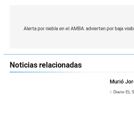
Navegación
de
Alerta por niebla en el AMBA: advierten por baja visi
entradas
Noticias relacionadas
Murió Jor
Diario EL 