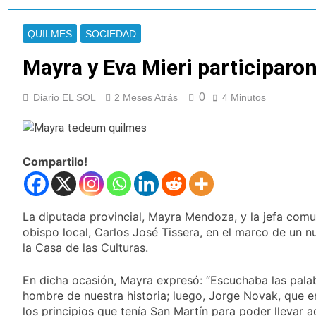
nuevas marchas
La noche del Afro
contra el Gobierno
Quilmeño: boxeo de
QUILMES
SOCIEDAD
primer nivel en la sede
19 Horas Atrás
de Quilmes
La Diócesis de
Mayra y Eva Mieri participaro
Quilmes celebró la
visita del Papa León
21 Horas Atrás
XIV a la Argentina
0
Diario EL SOL
2 Meses Atrás
4 Minutos
Figuras de la cultura
se sumaron a la
marcha frente al
23 Horas Atrás
Congreso contra la
Nueva jornada
Ley de Propiedad
Compartilo!
negativa para los
Privada
activos argentinos:
1 Día Atrás
cayeron las acciones
Jorge Macri condenó
en Wall Street y el
los disturbios frente
La diputada provincial, Mayra Mendoza, y la jefa comun
riesgo país quedó al
al Congreso y
1 Día Atrás
borde de los 450
obispo local, Carlos José Tissera, en el marco de un 
calificó a los
Día Internacional de
puntos
la Casa de las Culturas.
responsables como
la Cerveza: los tres
«delincuentes
secretos para
1 Día Atrás
anarquistas»
En dicha ocasión, Mayra expresó: “Escuchaba las pala
servirla
El frío polar se
hombre de nuestra historia; luego, Jorge Novak, que en
correctamente
instala en Buenos
los principios que tenía San Martín para poder llevar 