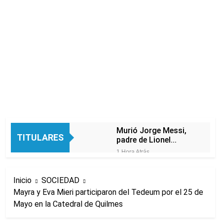
Murió Jorge Messi,
TITULARES
padre de Lionel
Messi, a los 68 años
1 Hora Atrás
Thiago Medina fue
imputado
Inicio
SOCIEDAD
formalmente por
3 Horas Atrás
abuso sexual
Mayra y Eva Mieri participaron del Tedeum por el 25 de
La CGT y las dos
Mayo en la Catedral de Quilmes
CTA profundizan su
plan de lucha con
3 Horas Atrás