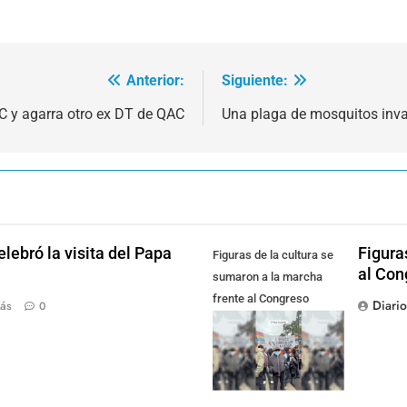
Anterior:
Siguiente:
C y agarra otro ex DT de QAC
Una plaga de mosquitos inva
lebró la visita del Papa
Figura
Figuras de la cultura se
al Con
sumaron a la marcha
frente al Congreso
Diari
ás
0
contra la Ley de
Propiedad Privada