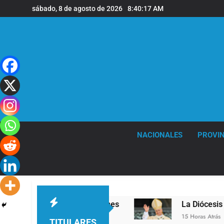
Saltar
sábado, 8 de agosto de 2026
8:40:18 AM
al
contenido
NACIONALES
PROVIN
en la sede de Quilmes
La Diócesis de Quilmes c
15 Horas Atrás
TITULARES