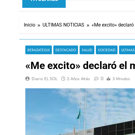
Inicio
ULTIMAS NOTICIAS
«Me excito» declaró
BERAZATEGUI
DESTACADO
SALUD
SOCIEDAD
ULTIMAS
«Me excito» declaró el 
0
Diario EL SOL
2 Años Atrás
3 Minutos