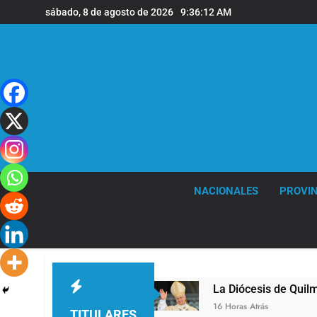
Saltar
sábado, 8 de agosto de 2026
9:36:12 AM
al
contenido
NACIONALES
PROVIN
 sede de Quilmes
La Diócesis de Quilmes celeb
16 Horas Atrás
TITULARES