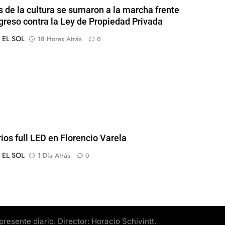
s de la cultura se sumaron a la marcha frente
greso contra la Ley de Propiedad Privada
o EL SOL
18 Horas Atrás
0
rios full LED en Florencio Varela
o EL SOL
1 Día Atrás
0
esente diario. Director: Horacio Schivintt.