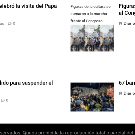
lebró la visita del Papa
Figura
Figuras de la cultura se
al Con
sumaron a la marcha
frente al Congreso
Diari
ás
0
contra la Ley de
Propiedad Privada
dido para suspender el
67 bar
Diari
0
rvados. Queda prohibida la reproducción total o parcial del pr