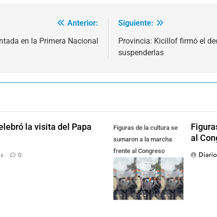
Anterior:
Siguiente:
antada en la Primera Nacional
Provincia: Kicillof firmó el 
suspenderlas
lebró la visita del Papa
Figura
Figuras de la cultura se
al Con
sumaron a la marcha
frente al Congreso
Diari
ás
0
contra la Ley de
Propiedad Privada