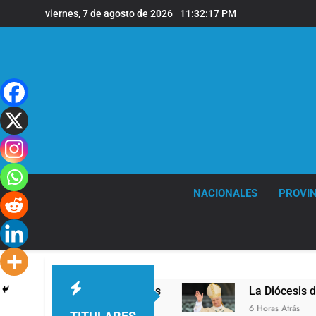
Saltar
viernes, 7 de agosto de 2026
11:32:18 PM
al
contenido
NACIONALES
PROVIN
 la sede de Quilmes
La Diócesis de Quilmes ce
6 Horas Atrás