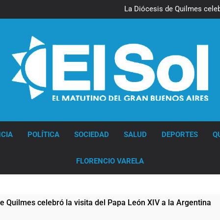
La noche del Afro Quilmeño: 
La Diócesis de Quilmes celebr
Figuras de la cultura se suma
Nueva jornada negativa para 
en Wall Street y el
La noche del Afro Quilmeño: 
La Diócesis de Quilmes celebr
Figuras de la cultura se suma
Nueva jornada negativa para 
en Wall Street y el
Diario EL SOL
CIA
POLÍTICA
SOCIEDAD
SALUD
DEPORTES
Q
FLORENCIO VARELA
lebró la visita del Papa León XIV a la Argentina