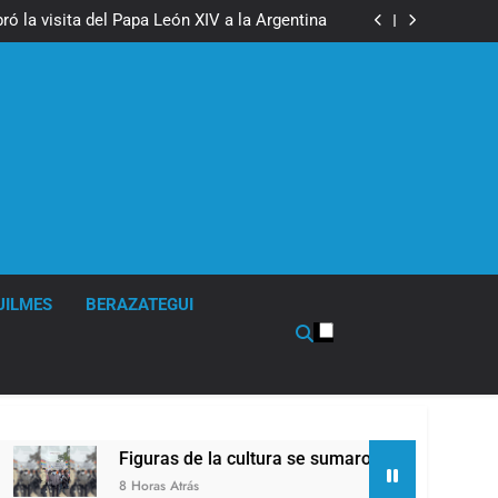
boxeo de primer nivel en la sede de Quilmes
ó la visita del Papa León XIV a la Argentina
ron a la marcha frente al Congreso contra la
Ley de Propiedad Privada
los activos argentinos: cayeron las acciones
 riesgo país quedó al borde de los 450 puntos
boxeo de primer nivel en la sede de Quilmes
ó la visita del Papa León XIV a la Argentina
ron a la marcha frente al Congreso contra la
Ley de Propiedad Privada
los activos argentinos: cayeron las acciones
 riesgo país quedó al borde de los 450 puntos
UILMES
BERAZATEGUI
Figuras de la cultura se sumaron a la marcha frente al Con
8 Horas Atrás