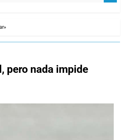
ar»
l, pero nada impide