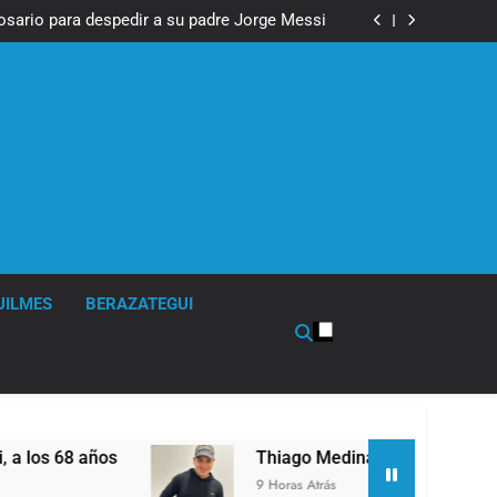
Economía en dos velocidades
Rosario para despedir a su padre Jorge Messi
Messi, padre de Lionel Messi, a los 68 años
fue imputado formalmente por abuso sexual
Economía en dos velocidades
Rosario para despedir a su padre Jorge Messi
Messi, padre de Lionel Messi, a los 68 años
fue imputado formalmente por abuso sexual
UILMES
BERAZATEGUI
Thiago Medina fue imputado formalmente por a
9 Horas Atrás