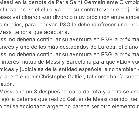
 Messi en la derrota de Paris Saint Germain ante Olympiq
del rosarino en el club, ya que su contrato vence en juni
ceses vaticinaron «un divorcio muy próximo» entre amba
medios, para renovar, PSG le debería ofrecer una reduc
Messi tendría que aceptarla.
essi no debería continuar su aventura en PSG la próxima
rancés y uno de los más destacados de Europa, el diario
essi no debería continuar su aventura en PSG la próxi
interés mutuo de Messi y Barcelona para que «Lío» vuel
micas y judiciales de la entidad española, sino también
 al entrenador Christophe Galtier, tal como había suce
razón.
a Messi con un 3 después de cada derrota y ahora se es
lejó la defensa que realizó Galtier de Messi cuando fue
tán del seleccionado argentino parece ser otro element