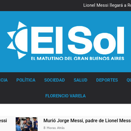
Lionel Messi llegará a 
Murió Jorge 
Thiago Medina 
Lionel Messi llegará a 
Murió Jorge 
Thiago Medina 
Diario EL SOL
CIA
POLÍTICA
SOCIEDAD
SALUD
DEPORTES
Q
FLORENCIO VARELA
Murió Jorge Messi, padre de Lionel Messi, a los 68 años
8 Horas Atrás