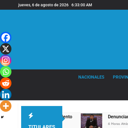
Saltar
jueves, 6 de agosto de 2026
6:33:01 AM
al
contenido
NACIONALES
PROVIN
 fuertes ráfagas de viento
Denunciaron penal
6 Horas Atrás
TITULARES