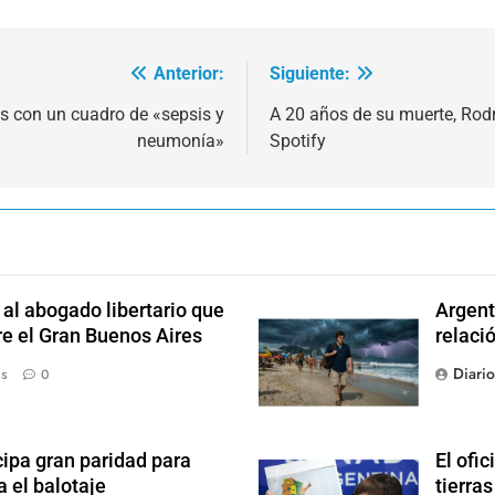
Anterior:
Siguiente:
s con un cuadro de «sepsis y
A 20 años de su muerte, Rodr
neumonía»
Spotify
l abogado libertario que
Argent
re el Gran Buenos Aires
relaci
Diari
ás
0
ipa gran paridad para
El ofic
 el balotaje
tierras