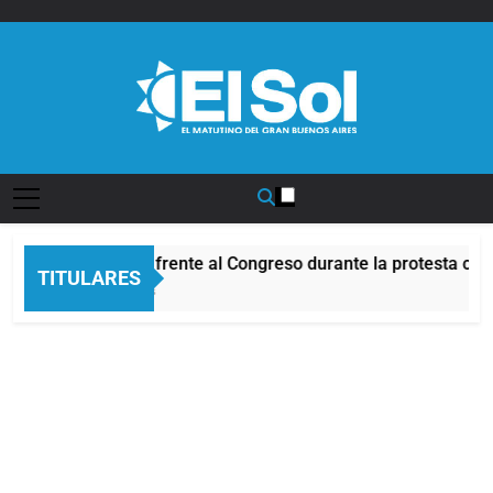
Saltar
al
contenido
Diario EL SOL
Incidentes frente al Congreso durante la protesta cont
TITULARES
10 Horas Atrás