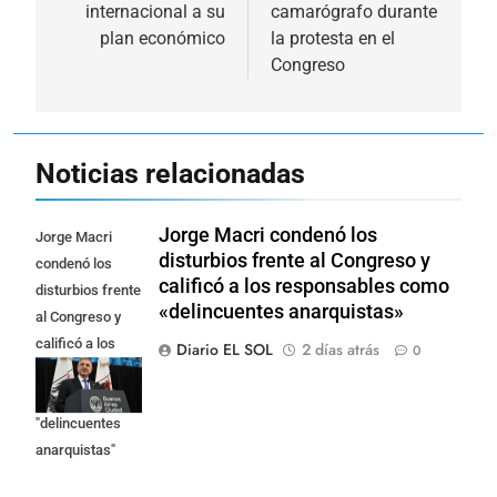
internacional a su
camarógrafo durante
plan económico
la protesta en el
Congreso
Noticias relacionadas
Jorge Macri condenó los
Jorge Macri
disturbios frente al Congreso y
condenó los
calificó a los responsables como
disturbios frente
«delincuentes anarquistas»
al Congreso y
calificó a los
Diario EL SOL
2 días atrás
0
responsables
como
"delincuentes
anarquistas"