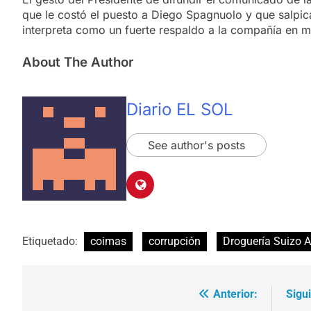
que le costó el puesto a Diego Spagnuolo y que salpic
interpreta como un fuerte respaldo a la compañía en med
About The Author
Diario EL SOL
See author's posts
Etiquetado:
coimas
corrupción
Droguería Suizo A
Anterior:
Sigu
Navegación