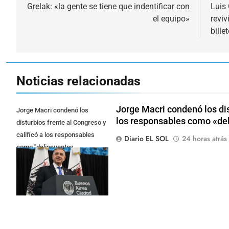
de
Grelak: «la gente se tiene que indentificar con
Luis 
el equipo»
reviv
entradas
bille
Noticias relacionadas
Jorge Macri condenó los dis
Jorge Macri condenó los
los responsables como «de
disturbios frente al Congreso y
calificó a los responsables
Diario EL SOL
24 horas atrás
como "delincuentes
anarquistas"