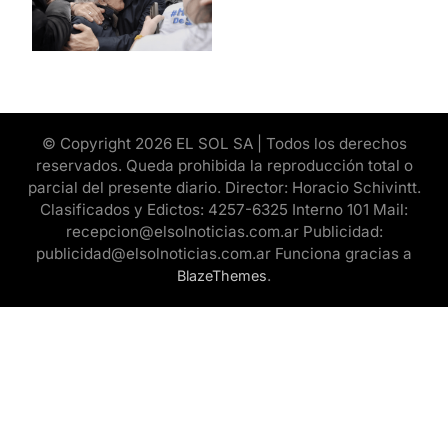
© Copyright 2026 EL SOL SA | Todos los derechos
reservados. Queda prohibida la reproducción total o
parcial del presente diario. Director: Horacio Schivintt.
Clasificados y Edictos: 4257-6325 Interno 101 Mail:
recepcion@elsolnoticias.com.ar Publicidad:
publicidad@elsolnoticias.com.ar Funciona gracias a
.
BlazeThemes