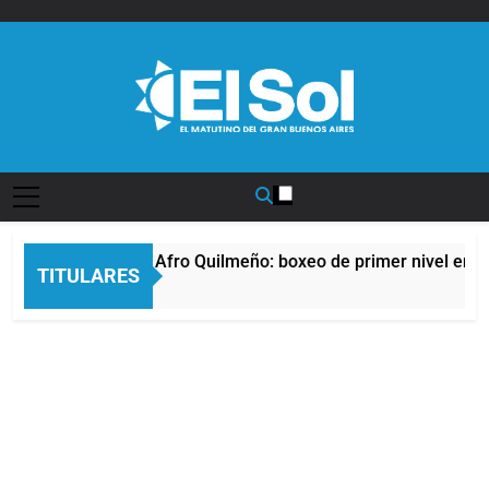
Saltar
al
contenido
Diario EL SOL
La noche del Afro Quilmeño: boxeo de primer nivel en la
TITULARES
9 Horas Atrás