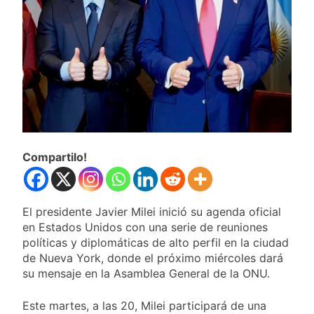
familia
Berazategui será
sede del Festival de
Cine de la India 2026
1 Día Atrás
con entrada libre y
Vozinha fue
gratuita
presentado como
nuevo refuerzo de
1 Día Atrás
Colo Colo y promete
Los bonos y ADR
dar pelea por el arco
argentinos cerraron
en baja y el riesgo
1 Día Atrás
país volvió a subir
Argentina respondió
Compartilo!
a Brasil tras la rebaja
diplomática y
1 Día Atrás
atribuyó la medida a
diferencias
El presidente Javier Milei inició su agenda oficial
ideológicas
en Estados Unidos con una serie de reuniones
políticas y diplomáticas de alto perfil en la ciudad
de Nueva York, donde el próximo miércoles dará
su mensaje en la Asamblea General de la ONU.
Este martes, a las 20, Milei participará de una