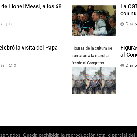
de Lionel Messi, a los 68
La CGT
con nu
Diari
ás
0
lebró la visita del Papa
Figura
Figuras de la cultura se
al Con
sumaron a la marcha
frente al Congreso
Diari
rás
0
contra la Ley de
Propiedad Privada
rvados. Queda prohibida la reproducción total o parcial del pr