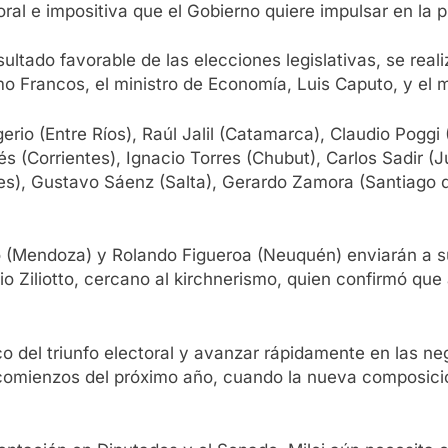
ral e impositiva que el Gobierno quiere impulsar en la 
ultado favorable de las elecciones legislativas, se real
 Francos, el ministro de Economía, Luis Caputo, y el min
erio (Entre Ríos), Raúl Jalil (Catamarca), Claudio Poggi
s (Corrientes), Ignacio Torres (Chubut), Carlos Sadir (J
s), Gustavo Sáenz (Salta), Gerardo Zamora (Santiago d
 (Mendoza) y Rolando Figueroa (Neuquén) enviarán a su
 Ziliotto, cercano al kirchnerismo, quien confirmó que a
co del triunfo electoral y avanzar rápidamente en las 
 comienzos del próximo año, cuando la nueva composició