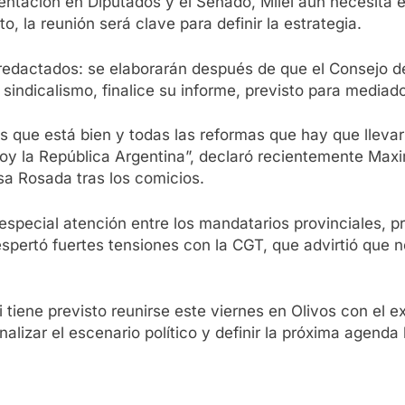
tación en Diputados y el Senado, Milei aún necesita el
, la reunión será clave para definir la estrategia.
redactados: se elaborarán después de que el Consejo d
 sindicalismo, finalice su informe, previsto para mediad
ue está bien y todas las reformas que hay que llevar a
hoy la República Argentina”, declaró recientemente Maxi
a Rosada tras los comicios.
especial atención entre los mandatarios provinciales, p
despertó fuertes tensiones con la CGT, que advirtió qu
 tiene previsto reunirse este viernes en Olivos con el e
lizar el escenario político y definir la próxima agenda l