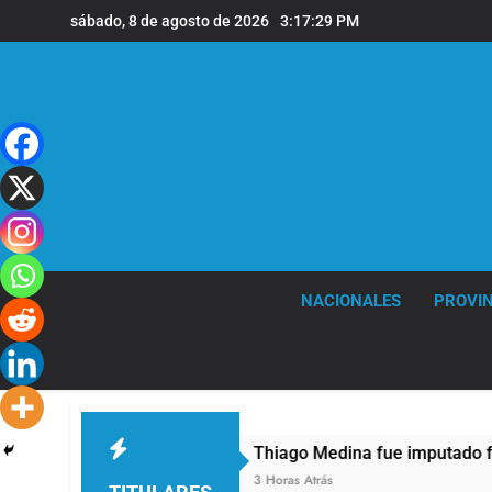
Saltar
sábado, 8 de agosto de 2026
3:17:30 PM
al
contenido
NACIONALES
PROVIN
ños
Thiago Medina fue imputado formalmente
3 Horas Atrás