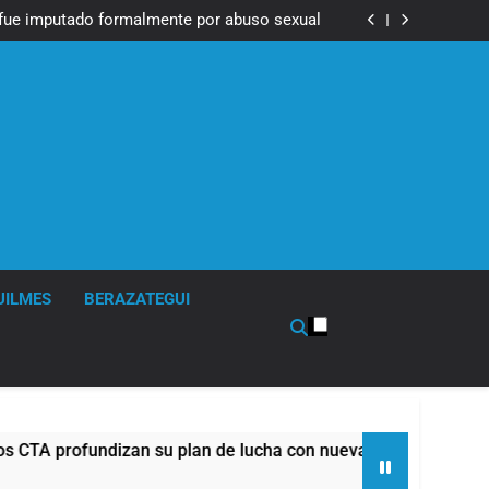
Messi, padre de Lionel Messi, a los 68 años
fue imputado formalmente por abuso sexual
ndizan su plan de lucha con nuevas marchas
contra el Gobierno
Messi, padre de Lionel Messi, a los 68 años
fue imputado formalmente por abuso sexual
ndizan su plan de lucha con nuevas marchas
contra el Gobierno
UILMES
BERAZATEGUI
undizan su plan de lucha con nuevas marchas contra el Gobier