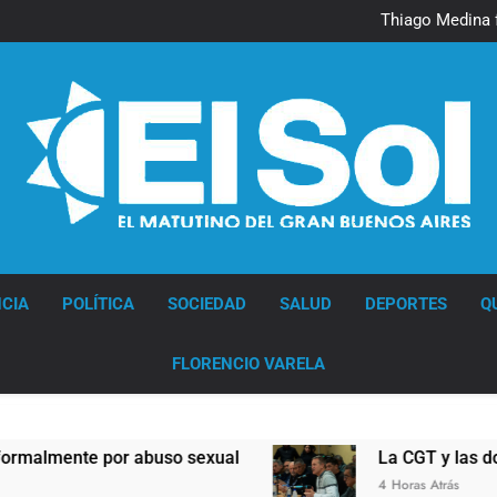
Murió Jorge 
Thiago Medina 
La CGT y las dos CTA profu
Murió Jorge 
Thiago Medina 
La CGT y las dos CTA profu
Diario EL SOL
CIA
POLÍTICA
SOCIEDAD
SALUD
DEPORTES
Q
FLORENCIO VARELA
 por abuso sexual
La CGT y las dos CTA prof
4 Horas Atrás