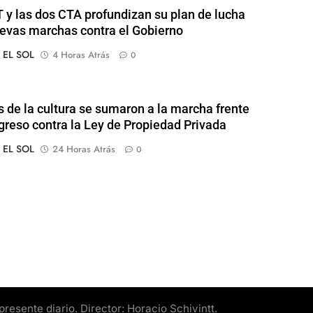
 y las dos CTA profundizan su plan de lucha
evas marchas contra el Gobierno
o EL SOL
4 Horas Atrás
0
s de la cultura se sumaron a la marcha frente
greso contra la Ley de Propiedad Privada
o EL SOL
24 Horas Atrás
0
esente diario. Director: Horacio Schivintt.