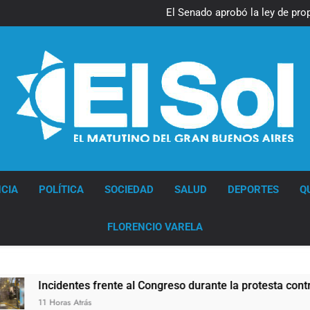
El Senado aprobó la ley de pro
pero el Gobierno debió elimina
Diario EL SOL
CIA
POLÍTICA
SOCIEDAD
SALUD
DEPORTES
Q
FLORENCIO VARELA
Incidentes frente al Congreso durante la protesta contra la L
11 Horas Atrás