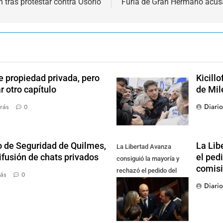
tras protestar contra Osorio
Furia de Gran Hermano acusa
e propiedad privada, pero
Kicill
r otro capítulo
de Mil
Diari
rás
0
o de Seguridad de Quilmes,
La Lib
La Libertad Avanza
ifusión de chats privados
el ped
consiguió la mayoría y
comis
rechazó el pedido del
ás
0
peronismo de girar el
Diari
proyecto a comisión