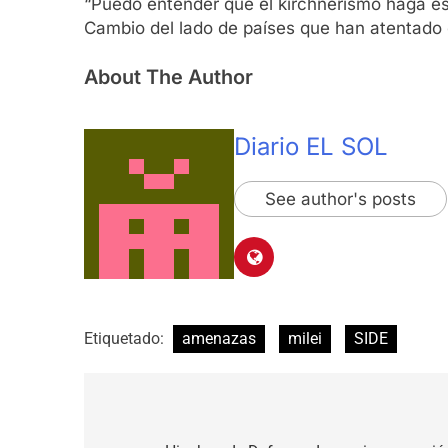
“Puedo entender que el kirchnerismo haga es
Cambio del lado de países que han atentado c
About The Author
Diario EL SOL
See author's posts
Etiquetado:
amenazas
milei
SIDE
Navegación