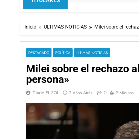
TITULARES
Inicio
ULTIMAS NOTICIAS
Milei sobre el rech
DESTACADO
POLÍTICA
ULTIMAS NOTICIAS
Milei sobre el rechazo 
persona»
0
Diario EL SOL
2 Años Atrás
2 Minutos