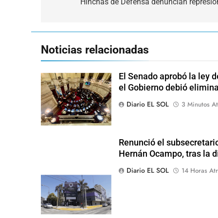
de
Hinchas de Defensa denuncian represión 
entradas
Noticias relacionadas
El Senado aprobó la ley d
el Gobierno debió elimina
Diario EL SOL
3 Minutos At
Renunció el subsecretari
Hernán Ocampo, tras la d
Diario EL SOL
14 Horas Atr