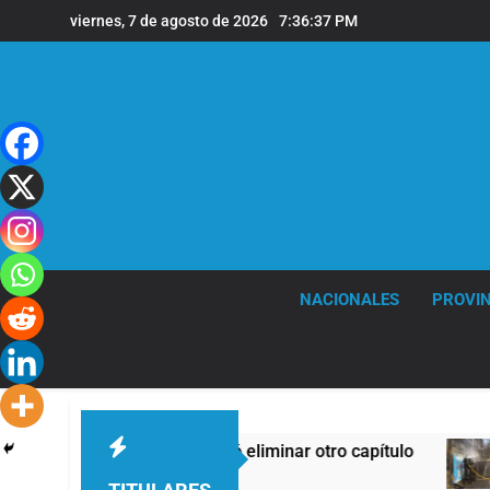
Saltar
viernes, 7 de agosto de 2026
7:36:38 PM
al
contenido
NACIONALES
PROVIN
pero el Gobierno debió eliminar otro capítulo