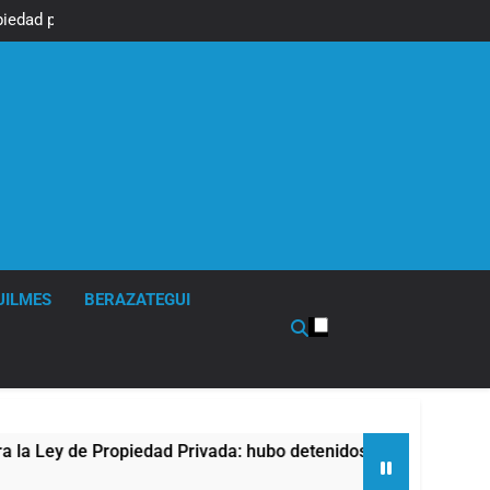
piedad privada,
r otro capítulo
UILMES
BERAZATEGUI
ey de Propiedad Privada: hubo detenidos y enfrentamientos