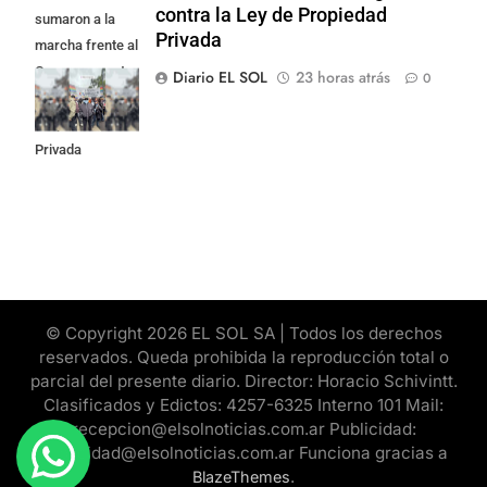
contra la Ley de Propiedad
sumaron a la
Privada
marcha frente al
Congreso contra
Diario EL SOL
23 horas atrás
0
la Ley de
Propiedad
Privada
© Copyright 2026 EL SOL SA | Todos los derechos
reservados. Queda prohibida la reproducción total o
parcial del presente diario. Director: Horacio Schivintt.
Clasificados y Edictos: 4257-6325 Interno 101 Mail:
recepcion@elsolnoticias.com.ar Publicidad:
publicidad@elsolnoticias.com.ar Funciona gracias a
.
BlazeThemes