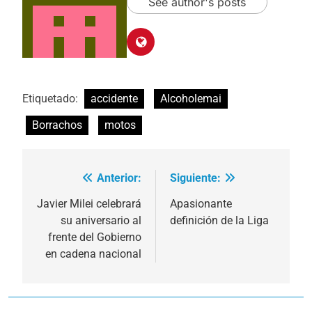
See author's posts
Etiquetado:
accidente
Alcoholemai
Borrachos
motos
Anterior:
Siguiente:
Navegación
de
Javier Milei celebrará
Apasionante
su aniversario al
definición de la Liga
entradas
frente del Gobierno
en cadena nacional