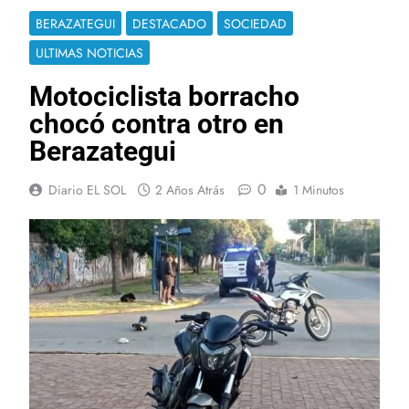
BERAZATEGUI
DESTACADO
SOCIEDAD
ULTIMAS NOTICIAS
Motociclista borracho
chocó contra otro en
Berazategui
0
Diario EL SOL
2 Años Atrás
1 Minutos