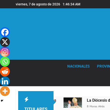
Saltar
viernes, 7 de agosto de 2026
1:46:35 AM
al
contenido
NACIONALES
PROVIN
el en la sede de Quilmes
La Diócesis de Quilm
8 Horas Atrás
TITULARES