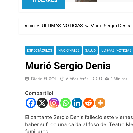
TITULARES
Inicio
ULTIMAS NOTICIAS
Murió Sergio Denis
ESPECTÁCULOS
NACIONALES
SALUD
ULTIMAS NOTICIAS
Murió Sergio Denis
0
Diario EL SOL
6 Años Atrás
1 Minutos
Compartilo!
El cantante Sergio Denis falleció este vierne
haber sufrido una caída al foso del Teatro
familiares.