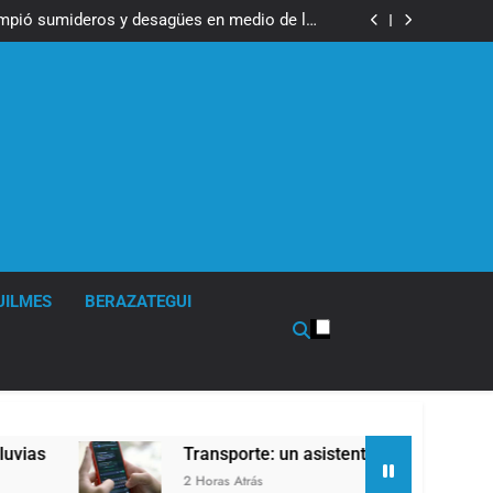
ser operada por La Central de Vicente López
impió sumideros y desagües en medio de las
lluvias
tual para consultar infracciones en segundos
en la obra teatral «Los Abuelos No Mienten»
ser operada por La Central de Vicente López
impió sumideros y desagües en medio de las
lluvias
tual para consultar infracciones en segundos
en la obra teatral «Los Abuelos No Mienten»
UILMES
BERAZATEGUI
Transporte: un asistente virtual para consulta
2 Horas Atrás