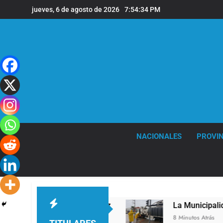
Saltar
jueves, 6 de agosto de 2026
7:54:34 PM
al
contenido
NACIONALES
PROVIN
entral de Vicente López
La Municipalidad de 
8 Minutos Atrás