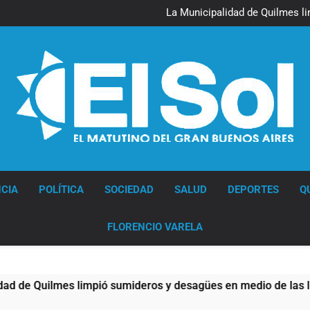
La Línea 148 pasó a 
La Municipalidad de Quilmes l
Transporte: un asistente vir
Una gran convocatoria 
La Línea 148 pasó a 
La Municipalidad de Quilmes l
Transporte: un asistente vir
Una gran convocatoria 
Diario EL SOL
CIA
POLÍTICA
SOCIEDAD
SALUD
DEPORTES
Q
FLORENCIO VARELA
Quilmes limpió sumideros y desagües en medio de las lluvias