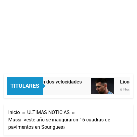
Economía en dos velocidades
Lionel Me
TITULARES
6 Horas Atrás
6 Horas Atrá
Inicio
ULTIMAS NOTICIAS
Mussi: «este año se inauguraron 16 cuadras de
pavimentos en Sourigues»