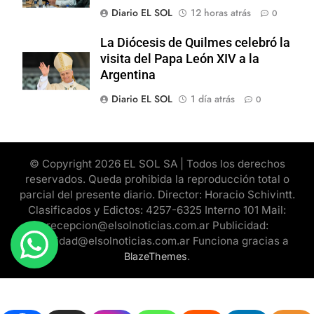
Diario EL SOL
12 horas atrás
0
La Diócesis de Quilmes celebró la
visita del Papa León XIV a la
Argentina
Diario EL SOL
1 día atrás
0
© Copyright 2026 EL SOL SA | Todos los derechos
reservados. Queda prohibida la reproducción total o
parcial del presente diario. Director: Horacio Schivintt.
Clasificados y Edictos: 4257-6325 Interno 101 Mail:
recepcion@elsolnoticias.com.ar Publicidad:
publicidad@elsolnoticias.com.ar Funciona gracias a
.
BlazeThemes