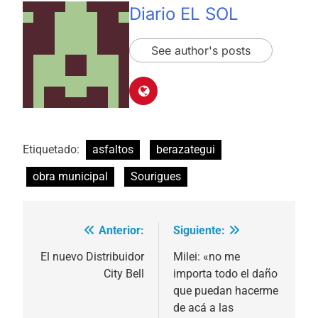
Diario EL SOL
See author's posts
Etiquetado:
asfaltos
berazategui
obra municipal
Sourigues
Anterior:
Siguiente:
Navegación
de
El nuevo Distribuidor
Milei: «no me
City Bell
importa todo el daño
entradas
que puedan hacerme
de acá a las