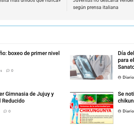
esita más unidos que nunca»
Juventus no descarta vender 
según prensa italiana
ño: boxeo de primer nivel
Día de
para el
Sanato
ás
0
Diari
der Gimnasia de Jujuy y
Se not
el Reducido
chikun
Diari
0