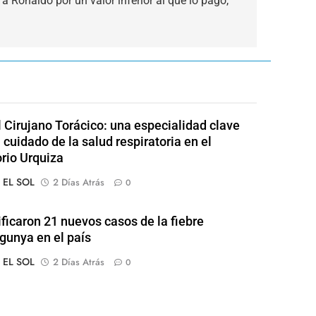
a Ronaldo por un valor inferior al que lo pagó,
l Cirujano Torácico: una especialidad clave
 cuidado de la salud respiratoria en el
rio Urquiza
o EL SOL
2 Días Atrás
0
ificaron 21 nuevos casos de la fiebre
gunya en el país
o EL SOL
2 Días Atrás
0