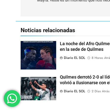
de
Mayra: «este es un momento que nos nec
entradas
Noticias relacionadas
La noche del Afro Quilme
en la sede de Quilmes
Diario EL SOL
8 Horas Atr
Quilmes derrotó 2-0 al lí
volvió a ilusionarse con 
Diario EL SOL
2 Días Atrás