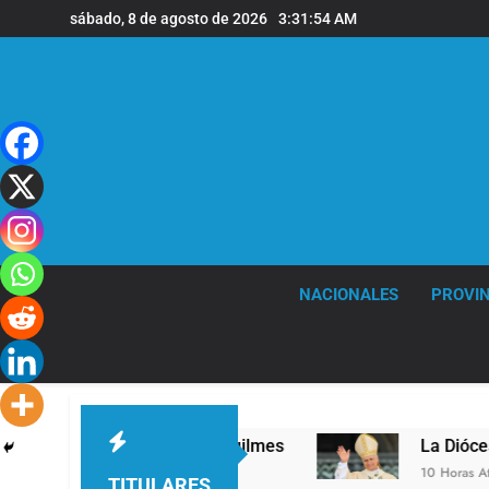
Saltar
sábado, 8 de agosto de 2026
3:31:55 AM
al
contenido
NACIONALES
PROVIN
ivel en la sede de Quilmes
La Diócesis de Qui
10 Horas Atrás
TITULARES