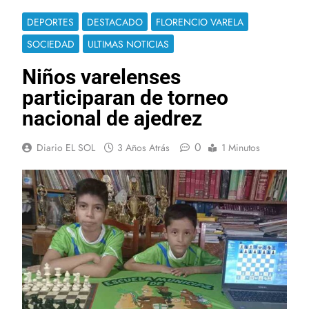
DEPORTES
DESTACADO
FLORENCIO VARELA
SOCIEDAD
ULTIMAS NOTICIAS
Niños varelenses
participaran de torneo
nacional de ajedrez
0
Diario EL SOL
3 Años Atrás
1 Minutos