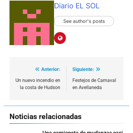
Diario EL SOL
See author's posts
Anterior:
Siguiente:
Navegación
de
Un nuevo incendio en
Festejos de Carnaval
la costa de Hudson
en Avellaneda
entradas
Noticias relacionadas
Una camioneta de mudanzas casi