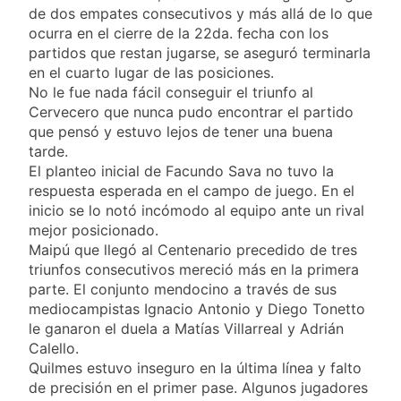
propiedad privada
21 Horas Atrás
de dos empates consecutivos y más allá de lo que
con foco en los
Día del Cirujano
ocurra en el cierre de la 22da. fecha con los
desalojos
Torácico: una
partidos que restan jugarse, se aseguró terminarla
especialidad clave
22 Horas Atrás
en el cuarto lugar de las posiciones.
para el cuidado de la
Alerta naranja en
No le fue nada fácil conseguir el triunfo al
salud respiratoria en
Quilmes por
Cervecero que nunca pudo encontrar el partido
el Sanatorio Urquiza
tormentas severas y
1 Día Atrás
que pensó y estuvo lejos de tener una buena
fuertes ráfagas de
Denunciaron
tarde.
viento
penalmente al
El planteo inicial de Facundo Sava no tuvo la
abogado libertario
1 Día Atrás
respuesta esperada en el campo de juego. En el
que propuso tirar
inicio se lo notó incómodo al equipo ante un rival
napalm sobre el Gran
mejor posicionado.
Buenos Aires
Maipú que llegó al Centenario precedido de tres
triunfos consecutivos mereció más en la primera
parte. El conjunto mendocino a través de sus
mediocampistas Ignacio Antonio y Diego Tonetto
le ganaron el duela a Matías Villarreal y Adrián
Calello.
Quilmes estuvo inseguro en la última línea y falto
de precisión en el primer pase. Algunos jugadores