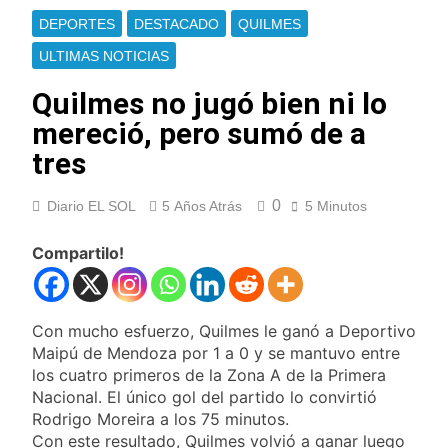
Cayetano
La Línea 148 pasó a
DEPORTES
DESTACADO
QUILMES
ser operada por La
Central de Vicente
ULTIMAS NOTICIAS
14 Horas Atrás
López
La Municipalidad de
Quilmes no jugó bien ni lo
Quilmes limpió
sumideros y
mereció, pero sumó de a
14 Horas Atrás
desagües en medio
Transporte: un
tres
de las lluvias
asistente virtual para
consultar
15 Horas Atrás
0
Diario EL SOL
5 Años Atrás
infracciones en
5 Minutos
Una gran
segundos
convocatoria en la
Compartilo!
obra teatral «Los
16 Horas Atrás
Abuelos No Mienten»
Marcha al Congreso:
cortes, desvíos y
operativo de
19 Horas Atrás
Con mucho esfuerzo, Quilmes le ganó a Deportivo
seguridad por la
Tormentas severas y
Maipú de Mendoza por 1 a 0 y se mantuvo entre
protesta contra la
fuertes ráfagas de
los cuatro primeros de la Zona A de la Primera
reforma de la Ley de
viento: más de 10
20 Horas Atrás
Nacional. El único gol del partido lo convirtió
Tierras
provincias bajo alerta
Senado debate el
Rodrigo Moreira a los 75 minutos.
meteorológica
proyecto sobre
Con este resultado, Quilmes volvió a ganar luego