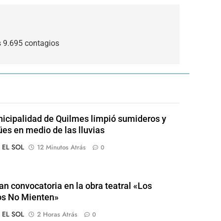
s 9.695 contagios
icipalidad de Quilmes limpió sumideros y
es en medio de las lluvias
o EL SOL
12 Minutos Atrás
0
an convocatoria en la obra teatral «Los
os No Mienten»
o EL SOL
2 Horas Atrás
0