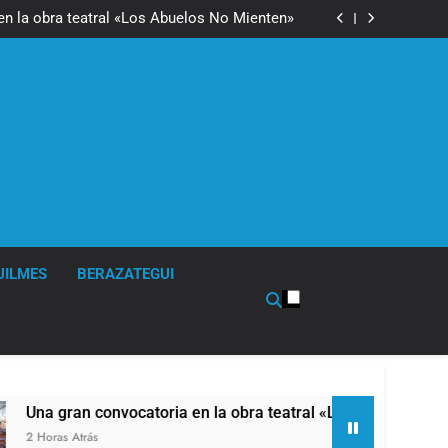
tual para consultar infracciones en segundos
en la obra teatral «Los Abuelos No Mienten»
ser operada por La Central de Vicente López
impió sumideros y desagües en medio de las
lluvias
tual para consultar infracciones en segundos
en la obra teatral «Los Abuelos No Mienten»
UILMES
BERAZATEGUI
ran convocatoria en la obra teatral «Los Abuelos No Mienten»
 Atrás