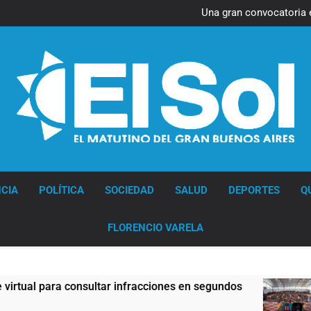
Transporte: un asistente vir
Una gran convocatoria 
La Línea 148 pasó a 
La Municipalidad de Quilmes l
Transporte: un asistente vir
Una gran convocatoria 
Diario EL SOL
CIA
POLÍTICA
SOCIEDAD
SALUD
DEPORTES
Q
FLORENCIO VARELA
 para consultar infracciones en segundos
Una g
2 Horas