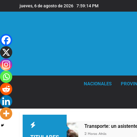
Saltar
jueves, 6 de agosto de 2026
7:59:15 PM
al
contenido
NACIONALES
PROVIN
 las lluvias
Transporte: un asistente virtual
2 Horas Atrás