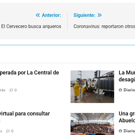
Anterior:
Siguiente:
El Cervecero busca arqueros
Coronavirus: reportaron otro
perada por La Central de
La Mun
desagü
Diari
rás
0
irtual para consultar
Una gr
s
Abuel
Diari
ás
0