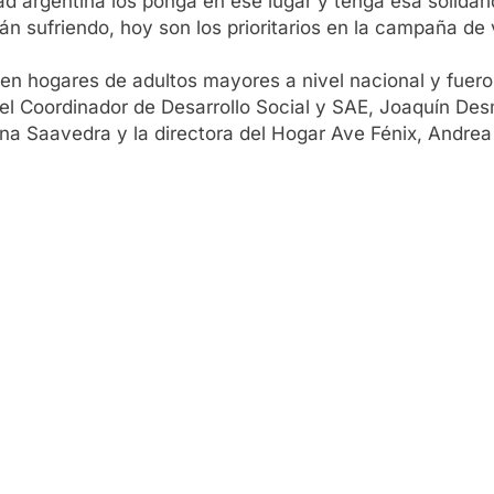
d argentina los ponga en ese lugar y tenga esa solidari
tán sufriendo, hoy son los prioritarios en la campaña d
en hogares de adultos mayores a nivel nacional y fueron 
o; el Coordinador de Desarrollo Social y SAE, Joaquín De
na Saavedra y la directora del Hogar Ave Fénix, Andrea 