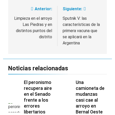
Anterior:
Siguiente:
Navegación
de
Limpieza en el arroyo
Sputnik V: las
Las Piedras y en
características de la
entradas
distintos puntos del
primera vacuna que
distrito
se aplicará en la
Argentina
Noticias relacionadas
El peronismo
Una
recupera aire
camioneta de
en el Senado
mudanzas
frente a los
casi cae al
errores
arroyo en
libertarios
Bernal Oeste