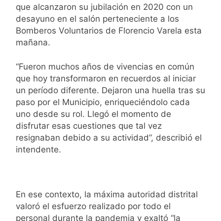
la llegada de
que alcanzaron su jubilación en 2020 con un
Enner Valencia
18 Horas Atrás
desayuno en el salón perteneciente a los
Carlos Balor y
Bomberos Voluntarios de Florencio Varela esta
monseñor
mañana.
Tissera en la
20 Horas Atrás
celebración por
La bronquiolitis
San Cayetano
“Fueron muchos años de vivencias en común
es una
infección
que hoy transformaron en recuerdos al iniciar
21 Horas Atrás
respiratoria
El último adiós
un período diferente. Dejaron una huella tras su
aguda en los
al papá de Leo
paso por el Municipio, enriqueciéndolo cada
bebés
Messi
22 Horas Atrás
uno desde su rol. Llegó el momento de
Quilmes recibe
disfrutar esas cuestiones que tal vez
a Almagro con
resignaban debido a su actividad”, describió el
la mira puesta
22 Horas Atrás
intendente.
en el Reducido
La crisis
económica
también llega a
1 Día Atrás
los templos:
Economía en
casi la mitad de
En ese contexto, la máxima autoridad distrital
dos
quienes buscan
valoró el esfuerzo realizado por todo el
velocidades
2 Días Atrás
ayuda pide
personal durante la pandemia y exaltó “la
Lionel Messi
alimentos,