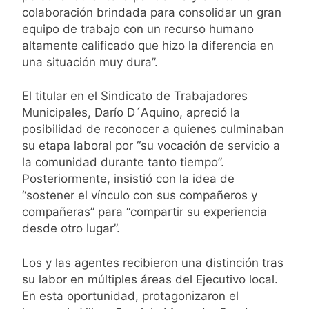
llegará a
colaboración brindada para consolidar un gran
dinero o trabajo
Rosario para
equipo de trabajo con un recurso humano
2 Días Atrás
despedir a su
Murió Jorge
altamente calificado que hizo la diferencia en
padre Jorge
Messi, padre de
una situación muy dura”.
Messi
Lionel Messi, a
2 Días Atrás
los 68 años
Thiago Medina
El titular en el Sindicato de Trabajadores
fue imputado
Municipales, Darío D´Aquino, apreció la
formalmente
2 Días Atrás
posibilidad de reconocer a quienes culminaban
por abuso
La CGT y las
sexual
su etapa laboral por “su vocación de servicio a
dos CTA
profundizan su
la comunidad durante tanto tiempo”.
2 Días Atrás
plan de lucha
Posteriormente, insistió con la idea de
con nuevas
“sostener el vínculo con sus compañeros y
marchas
compañeras” para “compartir su experiencia
contra el
Gobierno
desde otro lugar”.
Los y las agentes recibieron una distinción tras
su labor en múltiples áreas del Ejecutivo local.
En esta oportunidad, protagonizaron el