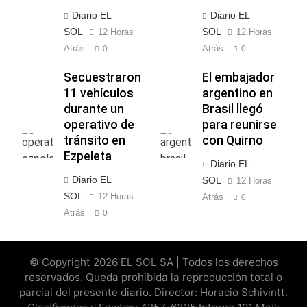
Diario EL
Diario EL
SOL
SOL
12 Horas
12 Horas
Atrás
Atrás
0
0
Secuestraron
El embajador
11 vehículos
argentino en
durante un
Brasil llegó
operativo de
para reunirse
tránsito en
con Quirno
Ezpeleta
Diario EL
Diario EL
SOL
12 Horas
SOL
12 Horas
Atrás
0
Atrás
0
© Copyright 2026 EL SOL SA | Todos los derechos
reservados. Queda prohibida la reproducción total o
parcial del presente diario. Director: Horacio Schivintt.