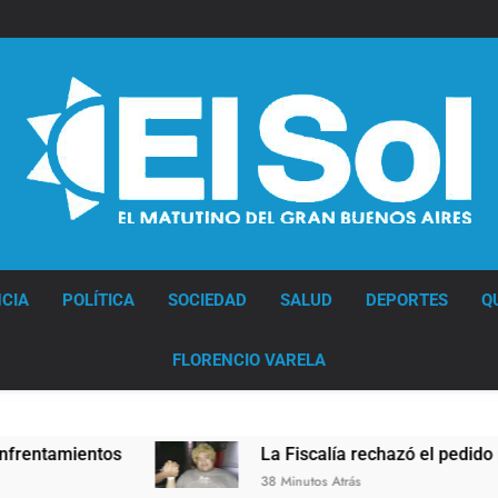
Diario EL SOL
CIA
POLÍTICA
SOCIEDAD
SALUD
DEPORTES
Q
FLORENCIO VARELA
La Fiscalía rechazó el pedido para suspender 
38 Minutos Atrás