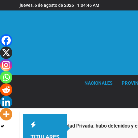
Saltar
jueves, 6 de agosto de 2026
1:04:47 AM
al
contenido
NACIONALES
PROVIN
 la Ley de Propiedad Privada: hubo detenidos y enfrentamientos
TITULARES