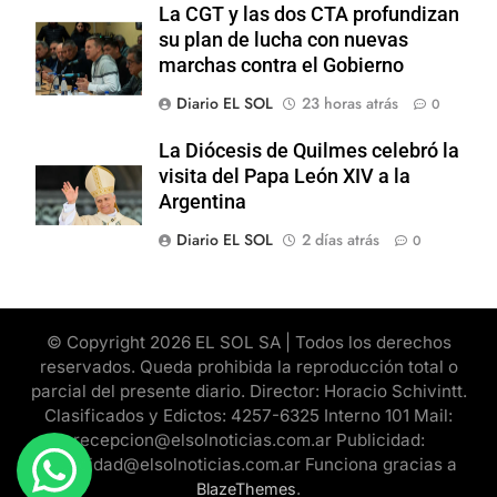
La CGT y las dos CTA profundizan
su plan de lucha con nuevas
marchas contra el Gobierno
Diario EL SOL
23 horas atrás
0
La Diócesis de Quilmes celebró la
visita del Papa León XIV a la
Argentina
Diario EL SOL
2 días atrás
0
© Copyright 2026 EL SOL SA | Todos los derechos
reservados. Queda prohibida la reproducción total o
parcial del presente diario. Director: Horacio Schivintt.
Clasificados y Edictos: 4257-6325 Interno 101 Mail:
recepcion@elsolnoticias.com.ar Publicidad:
publicidad@elsolnoticias.com.ar Funciona gracias a
.
BlazeThemes