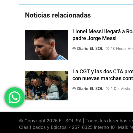
Noticias relacionadas
Lionel Messi llegará a Ro
padre Jorge Messi
Diario EL SOL
18 Horas Atr
La CGT y las dos CTA pro
con nuevas marchas cont
Diario EL SOL
1 Día Atrás
© Copyright 2026 EL SOL SA | Todos los derechos rese
Clasificados y Edictos: 4257-6325 Interno 101 Mail: