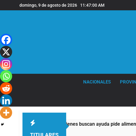
Saltar
domingo, 9 de agosto de 2026
11:47:01 AM
al
contenido
NACIONALES
PROVIN
 casi la mitad de quienes buscan ayuda pide alimentos, dinero 
TITULARES