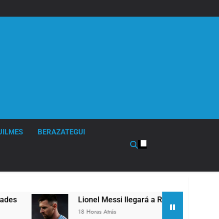
UILMES
BERAZATEGUI
Lionel Messi llegará a Rosario para despedir a su 
18 Horas Atrás