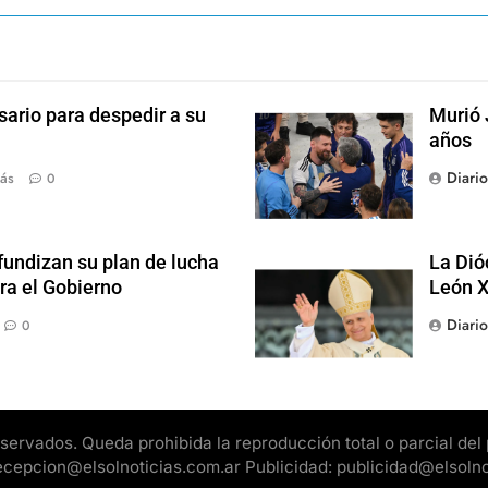
sario para despedir a su
Murió 
años
Diari
ás
0
fundizan su plan de lucha
La Dió
ra el Gobierno
León X
Diari
0
rvados. Queda prohibida la reproducción total o parcial del pr
 recepcion@elsolnoticias.com.ar Publicidad: publicidad@elsoln