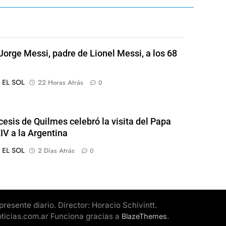
Jorge Messi, padre de Lionel Messi, a los 68
o EL SOL
22 Horas Atrás
0
cesis de Quilmes celebró la visita del Papa
IV a la Argentina
o EL SOL
2 Días Atrás
0
esente diario. Director: Horacio Schivintt.
oticias.com.ar Funciona gracias a
.
BlazeThemes