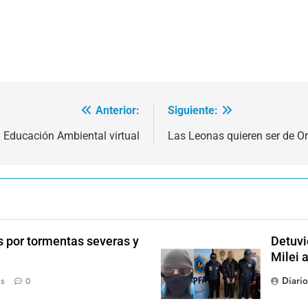
Anterior:
Siguiente:
Educación Ambiental virtual
Las Leonas quieren ser de O
s por tormentas severas y
Detuvi
Milei 
Diari
ás
0