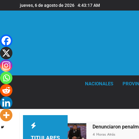
Saltar
jueves, 6 de agosto de 2026
4:43:18 AM
al
contenido
NACIONALES
PROVIN
ráfagas de viento
Denunciaron penalmente al a
4 Horas Atrás
TITULARES