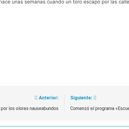
 hace unas semanas cuando un toro escapó por las calle
nstala en Buenos Aires: mejora el tiempo y llegan las tempera
o: por qué se celebra cada 7 de agosto y qué representa par
a ley de propiedad privada, pero el Gobierno debió eliminar ot
al Congreso durante la protesta contra la Ley de Propiedad P
ó el pedido para suspender el juicio contra Pity Alvarez
D en Florencio Varela
pide del AMBA: cuándo dejará de llover y llega una ola de fr
Anterior:
Siguiente:
 por los olores nauseabundos
Comenzó el programa «Escue