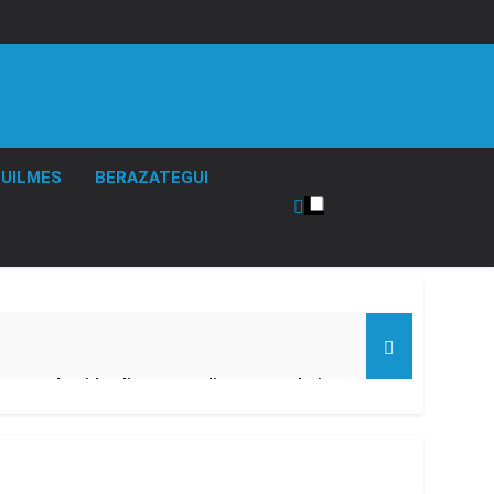
UILMES
BERAZATEGUI
an ayuda pide alimentos, dinero o trabajo
ara despedir a su padre Jorge Messi