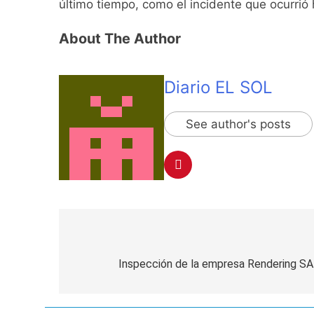
último tiempo, como el incidente que ocurrió
El frío polar se i
2 Días Atrás
About The Author
Día de San Cayetan
2 Días Atrás
Diario EL SOL
El Senado aprobó l
2 Días Atrás
Incidentes frente 
See author's posts
enfrentamientos
3 Días Atrás
La Fiscalía rechaz
3 Días Atrás
67 barrios full LE
3 Días Atrás
El temporal se des
Navegación
3 Días Atrás
de
Inspección de la empresa Rendering SA
entradas