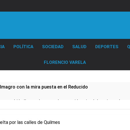
Diario EL SOL
IA
POLÍTICA
SOCIEDAD
SALUD
DEPORTES
Q
FLORENCIO VARELA
Almagro con la mira puesta en el Reducido
a también llega a los templos: casi la mitad de quienes busc
velocidades
Lionel Messi llegará a Rosario p
elta por las calles de Quilmes
21 Horas Atrás