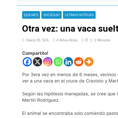
Murió Jorge Messi,
1 Día Atrás
Thiago Medina fu
QUILMES
SOCIEDAD
ULTIMAS NOTICIAS
1 Día Atrás
Otra vez: una vaca suelt
La CGT y las dos 
1 Día Atrás
La noche del Afro 
0
Diario EL SOL
4 Años Atrás
1 Minutos
2 Días Atrás
Compartilo!
La Diócesis de Qui
2 Días Atrás
Figuras de la cult
2 Días Atrás
Por 3era vez en menos de 6 meses, vecinos q
Nueva jornada nega
ver a una vaca en el cruce de Cravioto y Mar
de los 450 puntos
2 Días Atrás
Según las hipótesis manejadas, se cree que 
Jorge Macri conde
Martín Rodríguez.
2 Días Atrás
Día Internacional 
El animal se encontraba solo comiendo pasto e
2 Días Atrás