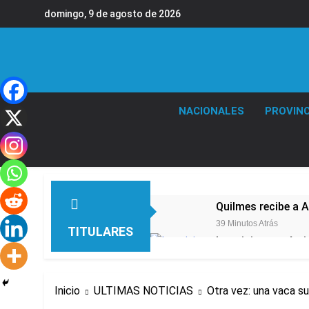
Saltar
domingo, 9 de agosto de 2026
al
contenido
NACIONALES
PROVINC
Quilmes recibe a 
39 Minutos Atrás
TITULARES
La crisis económic
14 Horas Atrás
Economía en dos 
Inicio
ULTIMAS NOTICIAS
Otra vez: una vaca su
20 Horas Atrás