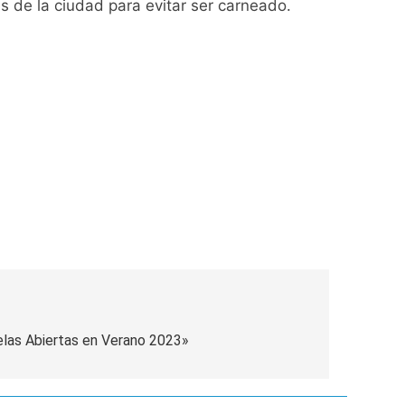
s de la ciudad para evitar ser carneado.
turas más bajas de la semana
a los argentinos
ro capítulo
rivada: hubo detenidos y
ío con mínimas cercanas a 1°C
las Abiertas en Verano 2023»