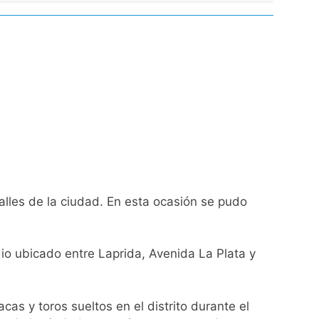
 el Gobierno
de Propiedad Privada
lles de la ciudad. En esta ocasión se pudo
l Street y el riesgo país quedó al borde
o ubicado entre Laprida, Avenida La Plata y
nsables como «delincuentes anarquistas»
as y toros sueltos en el distrito durante el