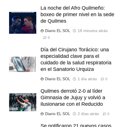
La noche del Afro Quilmeño:
boxeo de primer nivel en la sede
de Quilmes
Diario EL SOL
18 minutos atrás
0
Día del Cirujano Torácico: una
especialidad clave para el
cuidado de la salud respiratoria
en el Sanatorio Urquiza
Diario EL SOL
1 día atrás
0
Quilmes derrotó 2-0 al líder
Gimnasia de Jujuy y volvió a
ilusionarse con el Reducido
Diario EL SOL
2 días atrás
0
Se notificaron 21 nuevos casos