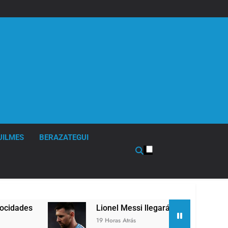
UILMES
BERAZATEGUI
es
Lionel Messi llegará a Rosario para desped
19 Horas Atrás