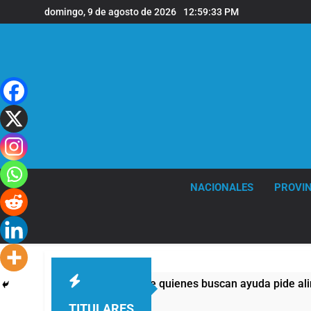
Saltar
domingo, 9 de agosto de 2026
12:59:33 PM
al
contenido
NACIONALES
PROVIN
templos: casi la mitad de quienes buscan ayuda pide alimentos,
TITULARES