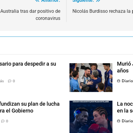
Anterior:
Siguiente:
ustralia tras dar positivo de
Nicolás Burdisso rechaza la
coronavirus
sario para despedir a su
Murió 
años
Diari
ás
0
fundizan su plan de lucha
La noc
ra el Gobierno
en la 
Diari
0