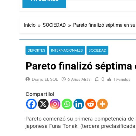
Inicio
SOCIEDAD
Pareto finalizó séptima en s
DEPORTES
INTERNACIONALES
SOCIEDAD
Pareto finalizó séptima
0
Diario EL SOL
6 Años Atrás
1 Minutos
Compartilo!
Pareto comenzó su primera competencia de 202
japonesa Funa Tonaki (tercera preclasificad