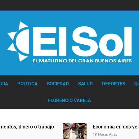
Diario EL SOL
CIA
POLÍTICA
SOCIEDAD
SALUD
DEPORTES
Q
FLORENCIO VARELA
 dinero o trabajo
Economía en dos velocidad
19 Horas Atrás