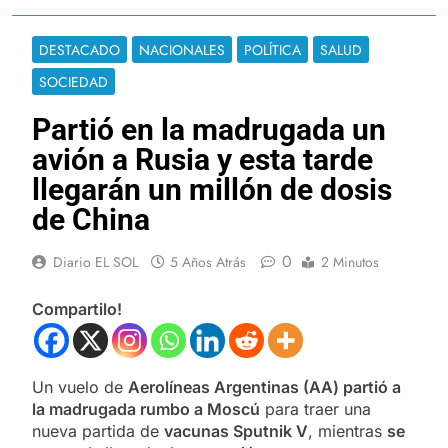
DESTACADO
NACIONALES
POLÍTICA
SALUD
SOCIEDAD
Partió en la madrugada un
avión a Rusia y esta tarde
llegarán un millón de dosis
de China
0
Diario EL SOL
5 Años Atrás
2 Minutos
Compartilo!
Un vuelo de
Aerolíneas Argentinas (AA) partió a
la madrugada rumbo a Moscú
para traer una
nueva partida de
vacunas Sputnik V
, mientras
se