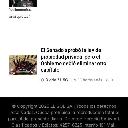
como
"delincuentes
anarquistas"
El Senado aprobó la ley de
propiedad privada, pero el
Gobierno debió eliminar otro
capítulo
Diario EL SOL
11 horas atrás
0
© Copyright 2026 EL SOL SA | Todos los derechos
reservados. Queda prohibida la reproducción total o
parcial del presente diario. Director: Horacio Schivintt.
Clasificados y Edictos: 4257-6325 Interno 101 Mail: