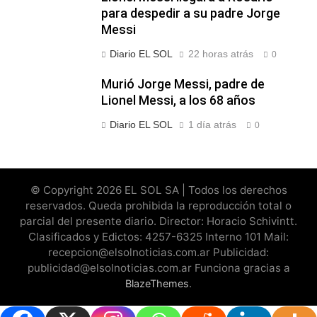
para despedir a su padre Jorge
Messi
Diario EL SOL
22 horas atrás
0
Murió Jorge Messi, padre de
Lionel Messi, a los 68 años
Diario EL SOL
1 día atrás
0
© Copyright 2026 EL SOL SA | Todos los derechos
reservados. Queda prohibida la reproducción total o
parcial del presente diario. Director: Horacio Schivintt.
Clasificados y Edictos: 4257-6325 Interno 101 Mail:
recepcion@elsolnoticias.com.ar Publicidad:
publicidad@elsolnoticias.com.ar Funciona gracias a
.
BlazeThemes