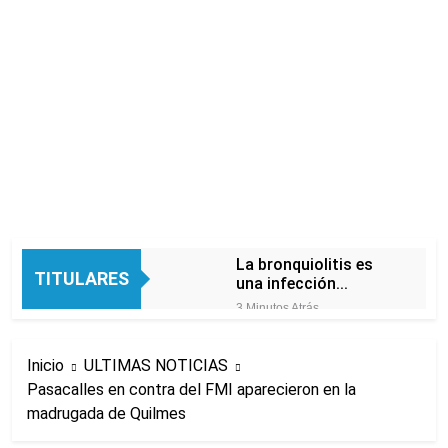
La bronquiolitis es
TITULARES
una infección
respiratoria aguda en
3 Minutos Atrás
los bebés
El último adiós al
papá de Leo Messi
Inicio
ULTIMAS NOTICIAS
1 Hora Atrás
Pasacalles en contra del FMI aparecieron en la
Quilmes recibe a
madrugada de Quilmes
Almagro con la mira
puesta en el Reducido
2 Horas Atrás