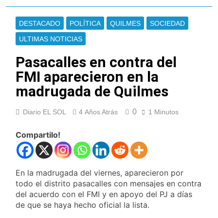
La crisis económica
también llega a los
DESTACADO
POLÍTICA
QUILMES
SOCIEDAD
templos: casi la
15 Horas Atrás
mitad de quienes
Economía en dos
ULTIMAS NOTICIAS
buscan ayuda pide
velocidades
alimentos, dinero o
Pasacalles en contra del
21 Horas Atrás
trabajo
Lionel Messi llegará a
FMI aparecieron en la
Rosario para
madrugada de Quilmes
despedir a su padre
22 Horas Atrás
Jorge Messi
Murió Jorge Messi,
0
Diario EL SOL
4 Años Atrás
padre de Lionel
1 Minutos
Messi, a los 68 años
1 Día Atrás
Compartilo!
Thiago Medina fue
imputado
formalmente por
1 Día Atrás
abuso sexual
La CGT y las dos
En la madrugada del viernes, aparecieron por
CTA profundizan su
todo el distrito pasacalles con mensajes en contra
plan de lucha con
1 Día Atrás
del acuerdo con el FMI y en apoyo del PJ a días
nuevas marchas
La noche del Afro
de que se haya hecho oficial la lista.
contra el Gobierno
Quilmeño: boxeo de