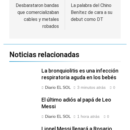
bajas de la semana
cada 7 de agosto y
de
Desbarataron bandas
La palabra del Chino
2 Días Atrás
qué representa para
que comercializaban
Benítez de cara a su
El Senado aprobó la
los argentinos
entradas
ley de propiedad
cables y metales
debut como DT
privada, pero el
2 Días Atrás
robados
Gobierno debió
Incidentes frente al
eliminar otro capítulo
Congreso durante la
protesta contra la
3 Días Atrás
Ley de Propiedad
La Fiscalía rechazó el
Noticias relacionadas
Privada: hubo
pedido para
detenidos y
suspender el juicio
3 Días Atrás
enfrentamientos
contra Pity Alvarez
La bronquiolitis es una infección
respiratoria aguda en los bebés
Diario EL SOL
3 minutos atrás
0
El último adiós al papá de Leo
Messi
Diario EL SOL
1 hora atrás
0
Lionel Messi llegará a Rosario