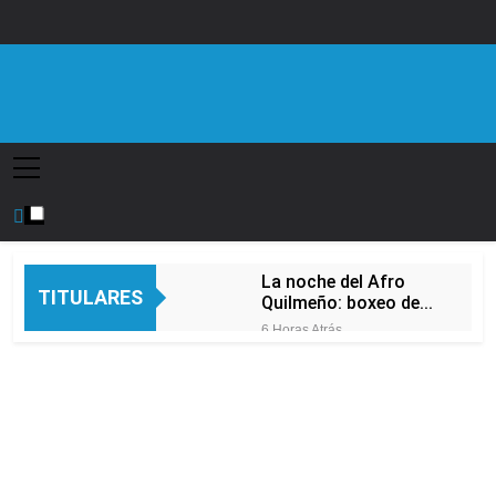
Saltar
al
contenido
Diario EL SOL
La noche del Afro
TITULARES
Quilmeño: boxeo de
primer nivel en la sede
6 Horas Atrás
de Quilmes
La Diócesis de
Quilmes celebró la
visita del Papa León
8 Horas Atrás
XIV a la Argentina
Figuras de la cultura
se sumaron a la
marcha frente al
10 Horas Atrás
Congreso contra la