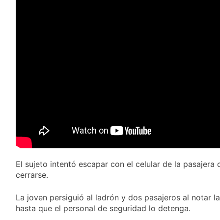
y rechazó el pedido
1 Día Atrás
del peronismo de
Masiva movilización
girar el proyecto a
al Congreso contra el
comisión
proyecto oficial de
1 Día Atrás
Ley de Propiedad
La Diócesis de
Privada
Quilmes celebra la
fiesta de San
1 Día Atrás
Cayetano
La Línea 148 pasó a
ser operada por La
Central de Vicente
1 Día Atrás
López
El sujeto intentó escapar con el celular de la pasajera
cerrarse.
La joven persiguió al ladrón y dos pasajeros al notar la
hasta que el personal de seguridad lo detenga.