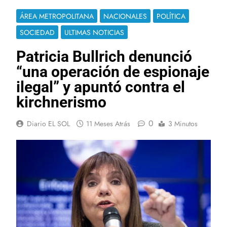
ÁREA METROPOLITANA
NACIONALES
POLÍTICA
SOCIEDAD
ULTIMAS NOTICIAS
Patricia Bullrich denunció
“una operación de espionaje
ilegal” y apuntó contra el
kirchnerismo
0
Diario EL SOL
11 Meses Atrás
3 Minutos