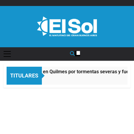
Saltar
al
contenido
Diario EL SOL
Alerta naranja en Quilmes por tormentas severas y fuertes
TITULARES
2 Horas Atrás