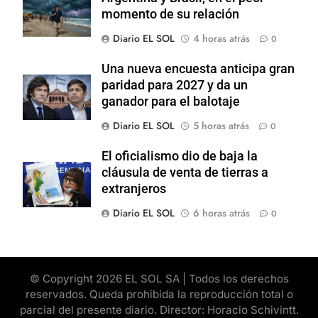
momento de su relación
Diario EL SOL
4 horas atrás
0
Una nueva encuesta anticipa gran
paridad para 2027 y da un
ganador para el balotaje
Diario EL SOL
5 horas atrás
0
El oficialismo dio de baja la
cláusula de venta de tierras a
extranjeros
Diario EL SOL
6 horas atrás
0
© Copyright 2026 EL SOL SA | Todos los derechos
reservados. Queda prohibida la reproducción total o
parcial del presente diario. Director: Horacio Schivintt.