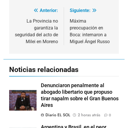
Anterior:
Siguiente:
Navegación
de
La Provincia no
Máxima
garantiza la
preocupación en
entradas
seguridad del acto de
Boca: internaron a
Milei en Moreno
Miguel Ángel Russo
Noticias relacionadas
Denunciaron penalmente al
abogado libertario que propuso
tirar napalm sobre el Gran Buenos
Aires
Diario EL SOL
2 horas atrás
0
Argentina y Brasil, en el peor